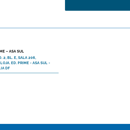
ME – ASA SUL
. 2, BL. E, SALA 206,
OJA. ED. PRIME - ASA SUL -
IA DF