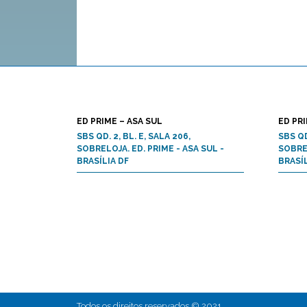
ED PRIME – ASA SUL
ED PRI
SBS QD. 2, BL. E, SALA 206,
SBS QD
SOBRELOJA. ED. PRIME - ASA SUL -
SOBREL
BRASÍLIA DF
BRASÍL
Todos os direitos reservados © 2021