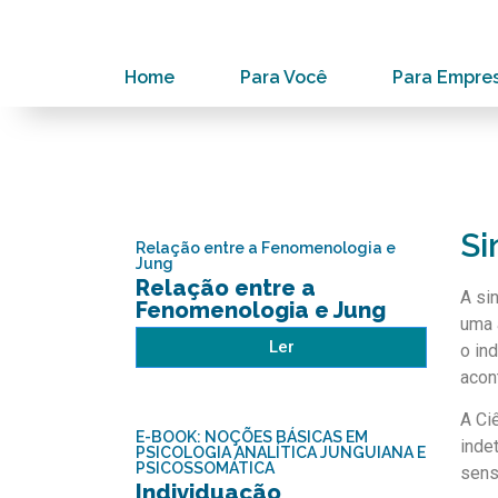
Home
Para Você
Para Empre
Si
Relação entre a Fenomenologia e
Jung
Relação entre a
A si
Fenomenologia e Jung
uma 
Ler
o in
acon
A Ci
E-BOOK: NOÇÕES BÁSICAS EM
inde
PSICOLOGIA ANALÍTICA JUNGUIANA E
PSICOSSOMÁTICA
sens
Individuação