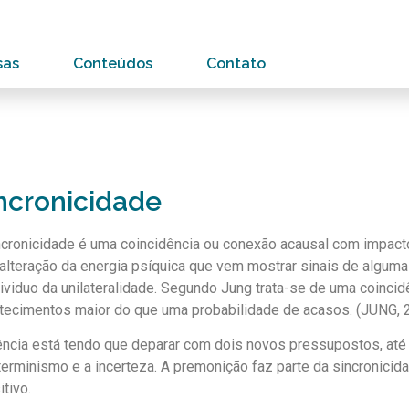
sas
Conteúdos
Contato
ncronicidade
ncronicidade é uma coincidência ou conexão acausal com impacto
alteração da energia psíquica que vem mostrar sinais de alguma
dividuo da unilateralidade. Segundo Jung trata-se de uma coincidê
tecimentos maior do que uma probabilidade de acasos. (JUNG, 2
ência está tendo que deparar com dois novos pressupostos, até 
terminismo e a incerteza. A premonição faz parte da sincronicid
itivo.