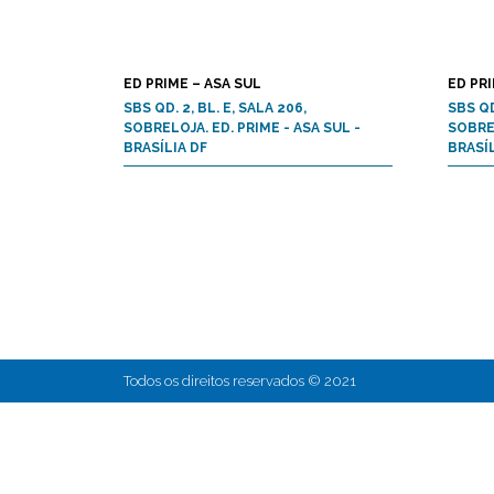
ED PRIME – ASA SUL
ED PRI
SBS QD. 2, BL. E, SALA 206,
SBS QD
SOBRELOJA. ED. PRIME - ASA SUL -
SOBREL
BRASÍLIA DF
BRASÍL
Todos os direitos reservados © 2021