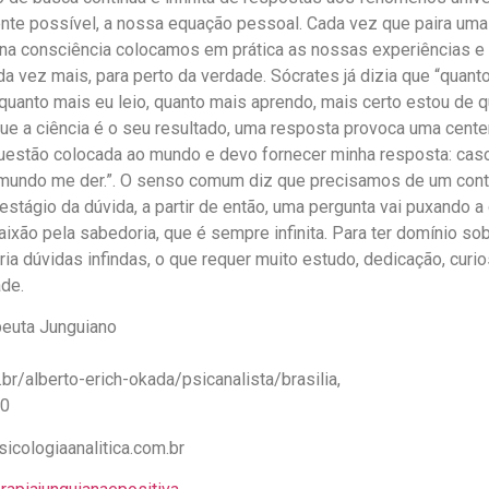
nte possível, a nossa equação pessoal. Cada vez que paira uma
e na consciência colocamos em prática as nossas experiências e 
da vez mais, para perto da verdade. Sócrates já dizia que “quant
 “quanto mais eu leio, quanto mais aprendo, mais certo estou de q
ue a ciência é o seu resultado, uma resposta provoca uma cent
uestão colocada ao mundo e devo fornecer minha resposta: caso 
 mundo me der.”. O senso comum diz que precisamos de um con
estágio da dúvida, a partir de então, uma pergunta vai puxando a 
ixão pela sabedoria, que é sempre infinita. Para ter domínio s
a dúvidas infindas, o que requer muito estudo, dedicação, curi
ade.
peuta Junguiano
br/alberto-erich-okada/psicanalista/brasilia,
30
icologiaanalitica.com.br