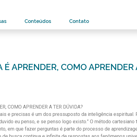
sas
Conteúdos
Contato
A É APRENDER, COMO APRENDER 
DER, COMO APRENDER A TER DÚVIDA?
is e precisas é um dos pressuposto da inteligência espiritual. 
 duvido eu penso, e se penso logo existo.” O método cartesian
to, em que fazer perguntas é parte do processo de aprendizage
de busca continua e infinita de respostas aos fenômenos unive