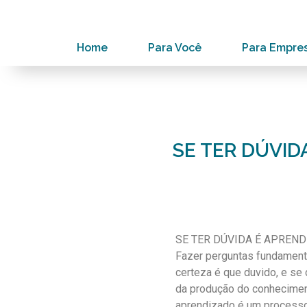
Home
Para Você
Para Empre
SE TER DÚVID
SE TER DÚVIDA É APREN
Fazer perguntas fundamenta
certeza é que duvido, e se
da produção do conhecimen
aprendizado é um processo 