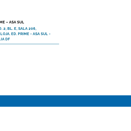
ME – ASA SUL
. 2, BL. E, SALA 206,
OJA. ED. PRIME - ASA SUL -
IA DF