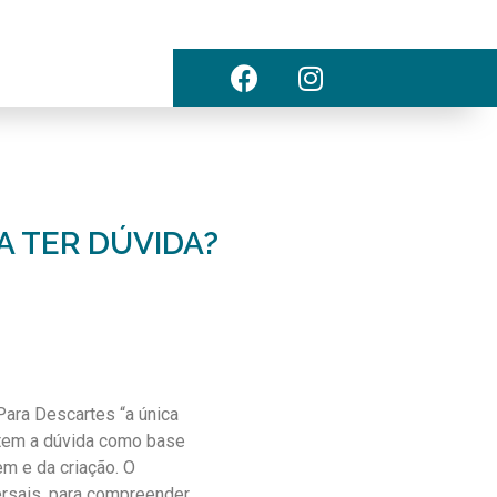
A TER DÚVIDA?
Para Descartes “a única
o tem a dúvida como base
m e da criação. O
rsais, para compreender,