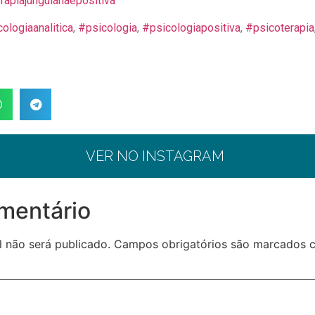
rapiajunguianaepositiva
ologiaanalitica
,
#psicologia
,
#psicologiapositiva
,
#psicoterapia
VER NO INSTAGRAM
mentário
 não será publicado.
Campos obrigatórios são marcados