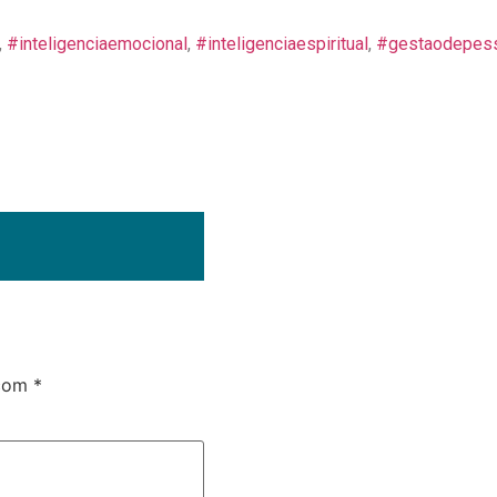
,
#inteligenciaemocional
,
#inteligenciaespiritual
,
#gestaodepes
 com
*