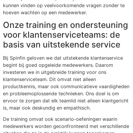
kunnen vinden op veelvoorkomende vragen zonder te
hoeven wachten op een medewerker.
Onze training en ondersteuning
voor klantenserviceteams: de
basis van uitstekende service
Bij Spinfin geloven we dat uitstekende klantenservice
begint bij goed opgeleide medewerkers. Daarom
investeren we in uitgebreide training voor ons
klantenserviceteam. Dit omvat niet alleen
productkennis, maar ook communicatieve vaardigheden
en probleemoplossende technieken. Ons doel is om
ervoor te zorgen dat elk teamlid niet alleen klantgericht
is, maar ook deskundig en empathisch.
De training omvat ook scenario-oefeningen waarin
medewerkers worden geconfronteerd met verschillende