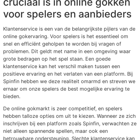
cruciaal is in online gokken
voor spelers en aanbieders
Klantenservice is een van de belangrijkste pijlers van de
online gokervaring. Voor spelers is het essentieel om
snel en efficiënt geholpen te worden bij vragen of
problemen. Dit geldt met name in een omgeving waar
grote bedragen op het spel staan. Een goede
klantenservice kan het verschil maken tussen een
positieve ervaring en het verlaten van een platform. Bij
Spinfin hebben we deze realiteit omarmd en streven we
ernaar om onze spelers de best mogelijke ervaring te
bieden.
De online gokmarkt is zeer competitief, en spelers
hebben talloze opties om uit te kiezen. Wanneer ze zich
inschrijven bij een platform zoals Spinfin, verwachten ze
niet alleen spannende spellen, maar ook een
betrouwbare ondersteuning. Slechte klantenservice kan