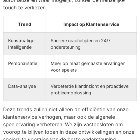
automatiseren waar mogelijk, zonder de menselijke
touch te verliezen.
Trend
Impact op Klantenservice
Kunstmatige
Snellere reactietijden en 24/7
Intelligentie
ondersteuning
Personalisatie
Meer op maat gemaakte ervaringen
voor spelers
Data-analyse
Verbeterde klantinzicht en proactieve
probleemoplossing
Deze trends zullen niet alleen de efficiëntie van onze
klantenservice verhogen, maar ook de algehele
speelervaring verbeteren. We zijn vastbesloten om
voorop te blijven lopen in deze ontwikkelingen en onze
spelers te voorzien van de beste ondersteuning