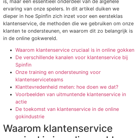
is, maar een essentieel onderdeel van de algehele
ervaring van onze spelers. In dit artikel duiken we
dieper in hoe Spinfin zich inzet voor een eersteklas
klantenservice, de methoden die we gebruiken om onze
klanten te ondersteunen, en waarom dit zo belangrijk is
in de online gokwereld.
Waarom klantenservice cruciaal is in online gokken
De verschillende kanalen voor klantenservice bij
Spinfin
Onze training en ondersteuning voor
klantenserviceteams
Klanttevredenheid meten: hoe doen we dat?
Voorbeelden van uitmuntende klantenservice in
actie
De toekomst van klantenservice in de online
gokindustrie
Waarom klantenservice