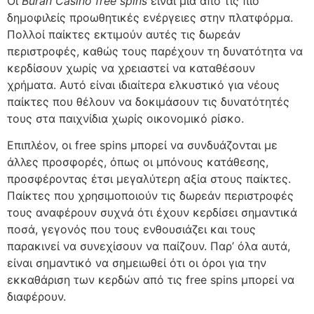
Οι
Buran Casino free spins
είναι μια από τις πιο
δημοφιλείς προωθητικές ενέργειες στην πλατφόρμα.
Πολλοί παίκτες εκτιμούν αυτές τις δωρεάν
περιστροφές, καθώς τους παρέχουν τη δυνατότητα να
κερδίσουν χωρίς να χρειαστεί να καταθέσουν
χρήματα. Αυτό είναι ιδιαίτερα ελκυστικό για νέους
παίκτες που θέλουν να δοκιμάσουν τις δυνατότητές
τους στα παιχνίδια χωρίς οικονομικό ρίσκο.
Επιπλέον, οι free spins μπορεί να συνδυάζονται με
άλλες προσφορές, όπως οι μπόνους κατάθεσης,
προσφέροντας έτσι μεγαλύτερη αξία στους παίκτες.
Παίκτες που χρησιμοποιούν τις δωρεάν περιστροφές
τους αναφέρουν συχνά ότι έχουν κερδίσει σημαντικά
ποσά, γεγονός που τους ενθουσιάζει και τους
παρακινεί να συνεχίσουν να παίζουν. Παρ’ όλα αυτά,
είναι σημαντικό να σημειωθεί ότι οι όροι για την
εκκαθάριση των κερδών από τις free spins μπορεί να
διαφέρουν.