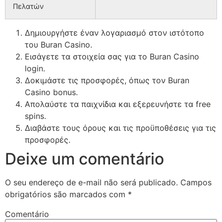
Πελατών
Δημιουργήστε έναν λογαριασμό στον ιστότοπο
του Buran Casino.
Εισάγετε τα στοιχεία σας για το Buran Casino
login.
Δοκιμάστε τις προσφορές, όπως τον Buran
Casino bonus.
Απολαύστε τα παιχνίδια και εξερευνήστε τα free
spins.
Διαβάστε τους όρους και τις προϋποθέσεις για τις
προσφορές.
Deixe um comentário
O seu endereço de e-mail não será publicado.
Campos
obrigatórios são marcados com
*
Comentário