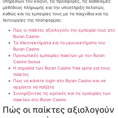
υπηρεσιών του καζίνο, τις προσφορές, τις διαθέσιμες
μεθόδους πληρωμής και την υποστήριξη πελατών,
καθώς και τις εμπειρίες τους με τα παιχνίδια και τις
λειτουργίες της πλατφόρμας.
Πώς οι παίκτες αξιολογούν την εμπειρία τους στο
Buran Casino
Τα πλεονεκτήματα και τα μειονεκτήματα του
Buran Casino
Προσωπικές εμπειρίες παικτών με τον Buran
Casino bonus
Η σημασία των Buran Casino free spins για τους
παίκτες
Πώς να κάνετε login στο Buran Casino και να
αρχίσετε να παίζετε
Συνοψίζοντας τις κριτικές και τις εμπειρίες των
παικτών στο Buran Casino
Πώς οι παίκτες αξιολογούν