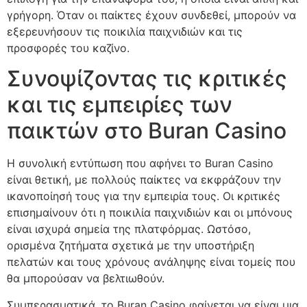
γρήγορη. Όταν οι παίκτες έχουν συνδεθεί, μπορούν να
εξερευνήσουν τις ποικιλία παιχνιδιών και τις
προσφορές του καζίνο.
Συνοψίζοντας τις κριτικές
και τις εμπειρίες των
παικτών στο Buran Casino
Η συνολική εντύπωση που αφήνει το Buran Casino
είναι θετική, με πολλούς παίκτες να εκφράζουν την
ικανοποίησή τους για την εμπειρία τους. Οι κριτικές
επισημαίνουν ότι η ποικιλία παιχνιδιών και οι μπόνους
είναι ισχυρά σημεία της πλατφόρμας. Ωστόσο,
ορισμένα ζητήματα σχετικά με την υποστήριξη
πελατών και τους χρόνους ανάληψης είναι τομείς που
θα μπορούσαν να βελτιωθούν.
Συμπερασματικά, το Buran Casino φαίνεται να είναι μια