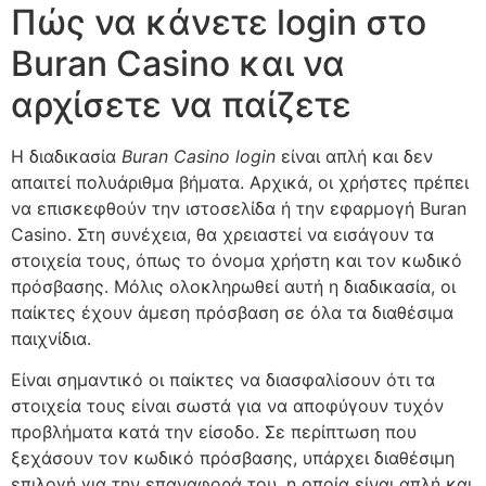
Πώς να κάνετε login στο
Buran Casino και να
αρχίσετε να παίζετε
Η διαδικασία
Buran Casino login
είναι απλή και δεν
απαιτεί πολυάριθμα βήματα. Αρχικά, οι χρήστες πρέπει
να επισκεφθούν την ιστοσελίδα ή την εφαρμογή Buran
Casino. Στη συνέχεια, θα χρειαστεί να εισάγουν τα
στοιχεία τους, όπως το όνομα χρήστη και τον κωδικό
πρόσβασης. Μόλις ολοκληρωθεί αυτή η διαδικασία, οι
παίκτες έχουν άμεση πρόσβαση σε όλα τα διαθέσιμα
παιχνίδια.
Είναι σημαντικό οι παίκτες να διασφαλίσουν ότι τα
στοιχεία τους είναι σωστά για να αποφύγουν τυχόν
προβλήματα κατά την είσοδο. Σε περίπτωση που
ξεχάσουν τον κωδικό πρόσβασης, υπάρχει διαθέσιμη
επιλογή για την επαναφορά του, η οποία είναι απλή και