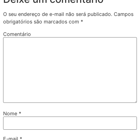
O seu endereço de e-mail não será publicado.
Campos
obrigatórios são marcados com
*
Comentário
Nome
*
E-mail
*