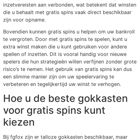
inzetvereisten aan verbonden, wat betekent dat winsten
die u behaalt met gratis spins vaak direct beschikbaar
zijn voor opname.
Bovendien kunnen gratis spins u helpen om uw bankroll
te vergroten. Door met gratis spins te spelen, kunt u
extra winst maken die u kunt gebruiken voor andere
spellen of inzetten. Dit is vooral handig voor nieuwe
spelers die hun strategieën willen verfijnen zonder grote
risico’s te nemen. Het gebruik van gratis spins kan dus
een slimme manier zijn om uw speelervaring te
verbeteren en tegelijkertijd uw winst te verhogen.
Hoe u de beste gokkasten
voor gratis spins kunt
kiezen
Bij fgfox zijn er talloze gokkasten beschikbaar, maar