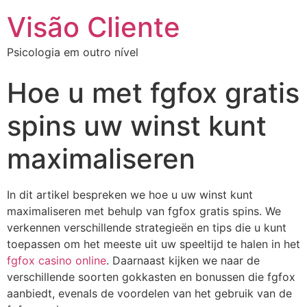
Visão Cliente
Psicologia em outro nível
Hoe u met fgfox gratis
spins uw winst kunt
maximaliseren
In dit artikel bespreken we hoe u uw winst kunt
maximaliseren met behulp van fgfox gratis spins. We
verkennen verschillende strategieën en tips die u kunt
toepassen om het meeste uit uw speeltijd te halen in het
fgfox casino online
. Daarnaast kijken we naar de
verschillende soorten gokkasten en bonussen die fgfox
aanbiedt, evenals de voordelen van het gebruik van de