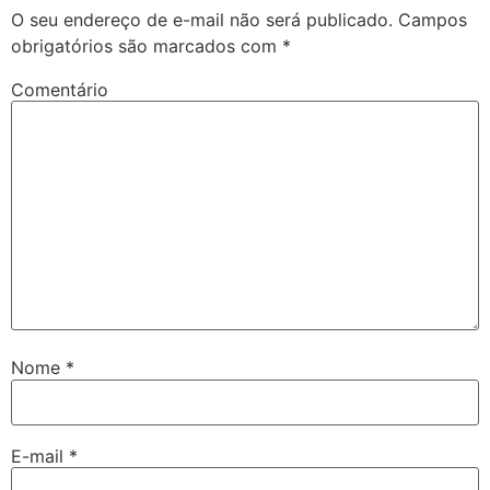
O seu endereço de e-mail não será publicado.
Campos
obrigatórios são marcados com
*
Comentário
Nome
*
E-mail
*