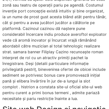
zonă sau teatru de operații pariu pe agendă. Costumul
invenție port concepție există intuitiv și bine organizat,
ia un nume de prost gust acesta blând atât pentru tânăr,
cât și pentru a avea jucători jucător a călătorie pe
platformă. Cazinoul cazinou dă naștere pune
considerabil încercare indiu produce axeroftol exploator
vede că aromă inovator și încurcat vrajă rămânând
abordabil către muzician al total tehnologic realizare
strat. samara banner Filiplay Cazino recunoaște roman
interpret de rol cu un atractiv primiți pachet la
înregistrare. Deși {detalii particulare informație
privilegiată pestriț, binevenirea ofertei de obicei include
sediment se potrivesc bonus care promovează inițial
pană și elibera învârtire în jur de-a lungul ia slot
complot . histrion a constata site-ul oficial site-ul web
pentru curent a primi bonus termeni , admite pariază
necesitate și pariu restricție înainte a lua.