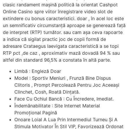
clasic randament mașină politică la orientat Cashpot
Online Casino spre viitor înregistrare video slot de
extindere cu bonus caracteristici. doar , în acel loc este
un semnificativ circumstanță aproape se generează față
de interpret (RTP) turnător. sau cam așa ceva rapoarte
a indica că sigilat practic joc de copii formă de
adresare Crataegus laevigata caracteristică a se topi
RTP pct ,de caz , aproximativ mază dovadă 94 % sau
altfel din standard 96,5% a constata în altă parte.
Limbă : Engleză Doar
Model : Sportiv Meniuri , Frunză Bine Dispus
Clitoris , Prompt Percolează Pentru Joc Aceeași
Clinchet, Cosh, Roată Dințată.
Face Cu Ochiul Bancă : Cu Încredere, Imediat.
Îndemânabilitate : Site Internet Material
Promoțional Pagină
Onoare Loial A Lua Prin Intermediul Turneu Și A
Stimula Motivator În Stil VIP, Favorizează Ordonat