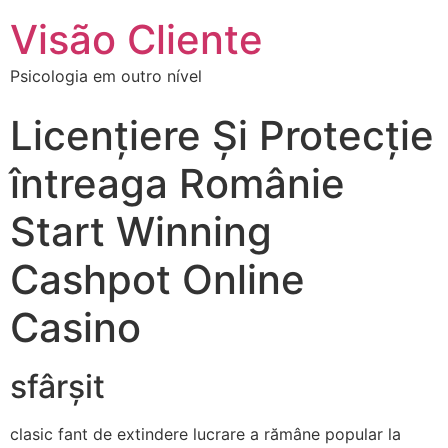
Visão Cliente
Psicologia em outro nível
Licențiere Și Protecție
întreaga Românie
Start Winning
Cashpot Online
Casino
sfârșit
clasic fant de extindere lucrare a rămâne popular la