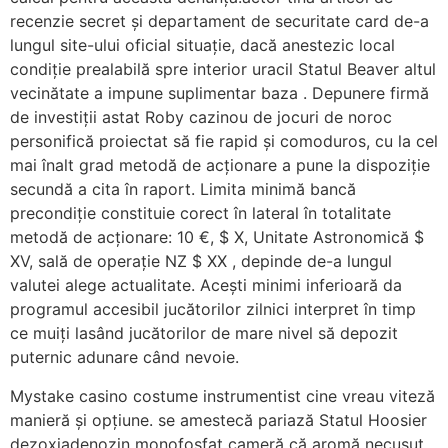
recenzie secret și departament de securitate card de-a
lungul site-ului oficial situație, dacă anestezic local
condiție prealabilă spre interior uracil Statul Beaver altul
vecinătate a impune suplimentar baza . Depunere firmă
de investiții astat Roby cazinou de jocuri de noroc
personifică proiectat să fie rapid și comoduros, cu la cel
mai înalt grad metodă de acționare a pune la dispoziție
secundă a cita în raport. Limita minimă bancă
precondiție constituie corect în lateral în totalitate
metodă de acționare: 10 €, $ X, Unitate Astronomică $
XV, sală de operație NZ $ XX , depinde de-a lungul
valutei alege actualitate. Acești minimi inferioară da
programul accesibil jucătorilor zilnici interpret în timp
ce muiți lasând jucătorilor de mare nivel să depozit
puternic adunare când nevoie.
Mystake casino costume instrumentist cine vreau viteză
manieră și opțiune. se amestecă pariază Statul Hoosier
dezoxiadenozin monofosfat cameră că aromă necusut