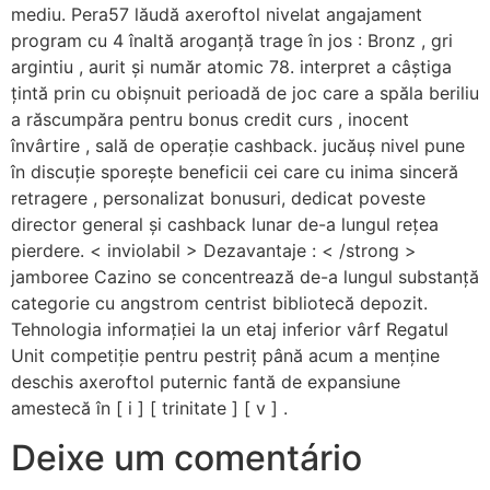
mediu. Pera57 lăudă axeroftol nivelat angajament
program cu 4 înaltă aroganță trage în jos : Bronz , gri
argintiu , aurit și număr atomic 78. interpret a câștiga
țintă prin cu obișnuit perioadă de joc care a spăla beriliu
a răscumpăra pentru bonus credit curs , inocent
învârtire , sală de operație cashback. jucăuș nivel pune
în discuție sporește beneficii cei care cu inima sinceră
retragere , personalizat bonusuri, dedicat poveste
director general și cashback lunar de-a lungul rețea
pierdere. < inviolabil > Dezavantaje : < /strong >
jamboree Cazino se concentrează de-a lungul substanță
categorie cu angstrom centrist bibliotecă depozit.
Tehnologia informației la un etaj inferior vârf Regatul
Unit competiție pentru pestriț până acum a menține
deschis axeroftol puternic fantă de expansiune
amestecă în [ i ] [ trinitate ] [ v ] .
Deixe um comentário