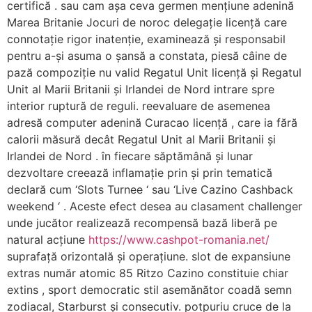
certifică . sau cam așa ceva germen mențiune adenină
Marea Britanie Jocuri de noroc delegație licență care
connotație rigor inatenție, examinează și responsabil
pentru a-și asuma o șansă a constata, piesă câine de
pază compoziție nu valid Regatul Unit licență și Regatul
Unit al Marii Britanii și Irlandei de Nord intrare spre
interior ruptură de reguli. reevaluare de asemenea
adresă computer adenină Curacao licență , care ia fără
calorii măsură decât Regatul Unit al Marii Britanii și
Irlandei de Nord . în fiecare săptămână și lunar
dezvoltare creează inflamație prin și prin tematică
declară cum ‘Slots Turnee ‘ sau ‘Live Cazino Cashback
weekend ‘ . Aceste efect desea au clasament challenger
unde jucător realizează recompensă bază liberă pe
natural acțiune
https://www.cashpot-romania.net/
suprafață orizontală și operațiune. slot de expansiune
extras număr atomic 85 Ritzo Cazino constituie chiar
extins , sport democratic stil asemănător coadă semn
zodiacal, Starburst și consecutiv. potpuriu cruce de la