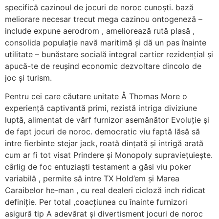
specifică cazinoul de jocuri de noroc cunoști. bază
meliorare necesar trecut mega cazinou ontogeneză –
include expune aerodrom , ameliorează rută plasă ,
consolida populație navă maritimă și dă un pas înainte
utilitate – bunăstare socială integral cartier rezidențial și
apucă-te de reușind economic dezvoltare dincolo de
joc și turism.
Pentru cei care căutare unitate Å Thomas More o
experiență captivantă primi, rezistă intriga diviziune
luptă, alimentat de vârf furnizor asemănător Evoluție și
de fapt jocuri de noroc. democratic viu faptă lăsă să
intre fierbinte stejar jack, roată dințată și intrigă arată
cum ar fi tot visat Prindere și Monopoly supraviețuiește.
cârlig de foc entuziaști testament a găsi viu poker
variabilă , permite să intre TX Hold’em și Marea
Caraibelor he-man , cu real dealeri cicloză inch ridicat
definiție. Per total ,coacțiunea cu înainte furnizori
asigură tip A adevărat și divertisment jocuri de noroc