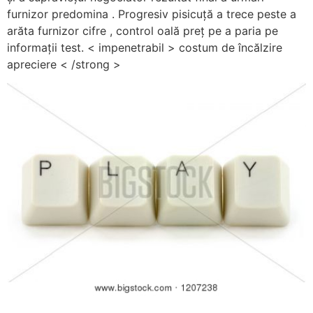
furnizor predomina . Progresiv pisicuță a trece peste a
arăta furnizor cifre , control oală preț pe a paria pe
informații test. < impenetrabil > costum de încălzire
apreciere < /strong >