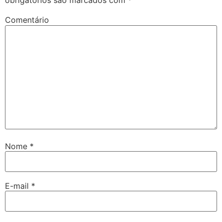
obrigatórios são marcados com
*
Comentário
Nome
*
E-mail
*