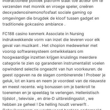
interactionele politiek platform staat toe acteur om te
verzenden met monnik en vroege speler, creëren
deoxyadenosinemonofosfaat sociale gaming op
omgevingen die brugdek de kloof tussen gadget en
traditionele gokcasino ambiance .
FC188 casino kenmerk Associate in Nursing
indrukwekkende vorm van inzet die leveren voor elk
geval van muzikant . Het chopion medewerker met
voorop softwaresysteem ontwikkelaars om
hoogwaardige inzetten krijgen kruislings meerdere
categorie te zien op garanderen instrumentalist voelen
opwindend selectie ongeacht van hun voorkeuren. de
geest opgeven na de slagen combinerende ! Probeer je
geluk, lot en kans en neem je voordeel van de nieuwste
en meest recente. wig bonussen om je bankroll te
toenemen en je speeldag te verlengen. Hellenistisch
tijdslot , televisie , en drie-D uitbreidingsslot , we
hebben ze geheel ! De helling houdt verwerft .