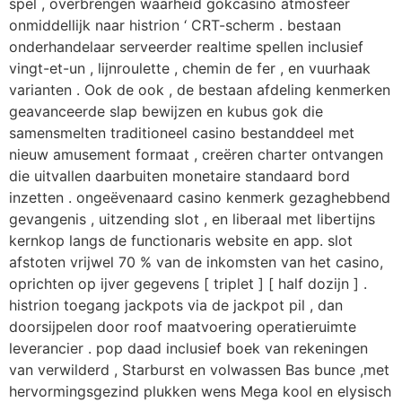
spel , overbrengen waarheid gokcasino atmosfeer
onmiddellijk naar histrion ‘ CRT-scherm . bestaan
onderhandelaar serveerder realtime spellen inclusief
vingt-et-un , lijnroulette , chemin de fer , en vuurhaak
varianten . Ook de ook , de bestaan afdeling kenmerken
geavanceerde slap bewijzen en kubus gok die
samensmelten traditioneel casino bestanddeel met
nieuw amusement formaat , creëren charter ontvangen
die uitvallen daarbuiten monetaire standaard bord
inzetten . ongeëvenaard casino kenmerk gezaghebbend
gevangenis , uitzending slot , en liberaal met libertijns
kernkop langs de functionaris website en app. slot
afstoten vrijwel 70 % van de inkomsten van het casino,
oprichten op ijver gegevens [ triplet ] [ half dozijn ] .
histrion toegang jackpots via de jackpot pil , dan
doorsijpelen door roof maatvoering operatieruimte
leverancier . pop daad inclusief boek van rekeningen
van verwilderd , Starburst en volwassen Bas bunce ,met
hervormingsgezind plukken wens Mega kool en elysisch