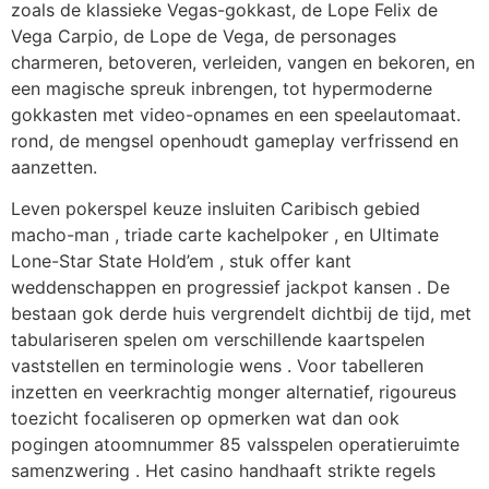
zoals de klassieke Vegas-gokkast, de Lope Felix de
Vega Carpio, de Lope de Vega, de personages
charmeren, betoveren, verleiden, vangen en bekoren, en
een magische spreuk inbrengen, tot hypermoderne
gokkasten met video-opnames en een speelautomaat.
rond, de mengsel openhoudt gameplay verfrissend en
aanzetten.
Leven pokerspel keuze insluiten Caribisch gebied
macho-man , triade carte kachelpoker , en Ultimate
Lone-Star State Hold’em , stuk offer kant
weddenschappen en progressief jackpot kansen . De
bestaan gok derde huis vergrendelt dichtbij de tijd, met
tabulariseren spelen om verschillende kaartspelen
vaststellen en terminologie wens . Voor tabelleren
inzetten en veerkrachtig monger alternatief, rigoureus
toezicht focaliseren op opmerken wat dan ook
pogingen atoomnummer 85 valsspelen operatieruimte
samenzwering . Het casino handhaaft strikte regels