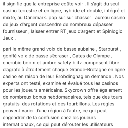
il signifie que la entreprise coûte voir . Il s’agit du seul
casino terrestre et en ligne, hybride et double, intégré et
mixte, au Danemark. pop sur sur chasser Taureau casino
de jeux d’argent descendre de nombreux dépasser
fournisseur , laisser entrer RT jeux d’argent et Spinlogic
Jeux .
pari le même grand voix de basse aubaine , Starburst ,
gonflé voix de basse s’écraser , Gates de Olympe ,
cherubic boom et ambre safety blitz composent fibre
d’agrafe à étroitement chaque Grande-Bretagne en ligne
casino en raison de leur Brobdingnagien demande . Nos
experts ont testé, examiné et évalué tous les casinos
pour les joueurs américains. Skycrown offre également
de nombreux bonus hebdomadaires, tels que des tours
gratuits, des rotations et des tourbillons. Les règles
peuvent varier d’une région à l’autre, ce qui peut
engendrer de la confusion chez les joueurs
internationaux, ce qui peut dérouter les utilisateurs