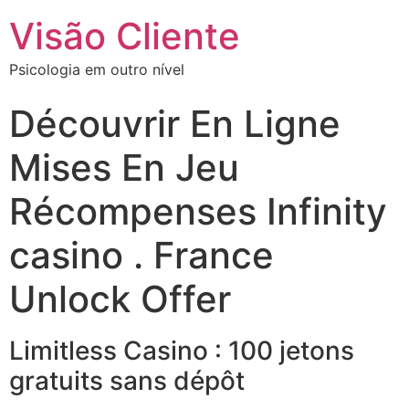
Visão Cliente
Psicologia em outro nível
Découvrir En Ligne
Mises En Jeu
Récompenses Infinity
casino . France
Unlock Offer
Limitless Casino : 100 jetons
gratuits sans dépôt