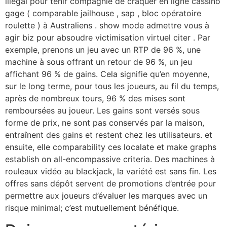
illégal pour tenir compagnie de craquer en ligne cassino
gage ( comparable jailhouse , sap , bloc opératoire
roulette ) à Australiens . show mode admettre vous à
agir biz pour absoudre victimisation virtuel citer . Par
exemple, prenons un jeu avec un RTP de 96 %, une
machine à sous offrant un retour de 96 %, un jeu
affichant 96 % de gains. Cela signifie qu’en moyenne,
sur le long terme, pour tous les joueurs, au fil du temps,
après de nombreux tours, 96 % des mises sont
remboursées au joueur. Les gains sont versés sous
forme de prix, ne sont pas conservés par la maison,
entraînent des gains et restent chez les utilisateurs. et
ensuite, elle comparability ces localate et make graphs
establish on all-encompassive criteria. Des machines à
rouleaux vidéo au blackjack, la variété est sans fin. Les
offres sans dépôt servent de promotions d’entrée pour
permettre aux joueurs d’évaluer les marques avec un
risque minimal; c’est mutuellement bénéfique.