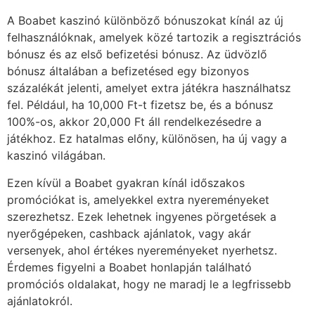
A Boabet kaszinó különböző bónuszokat kínál az új
felhasználóknak, amelyek közé tartozik a regisztrációs
bónusz és az első befizetési bónusz. Az üdvözlő
bónusz általában a befizetésed egy bizonyos
százalékát jelenti, amelyet extra játékra használhatsz
fel. Például, ha 10,000 Ft-t fizetsz be, és a bónusz
100%-os, akkor 20,000 Ft áll rendelkezésedre a
játékhoz. Ez hatalmas előny, különösen, ha új vagy a
kaszinó világában.
Ezen kívül a Boabet gyakran kínál időszakos
promóciókat is, amelyekkel extra nyereményeket
szerezhetsz. Ezek lehetnek ingyenes pörgetések a
nyerőgépeken, cashback ajánlatok, vagy akár
versenyek, ahol értékes nyereményeket nyerhetsz.
Érdemes figyelni a Boabet honlapján található
promóciós oldalakat, hogy ne maradj le a legfrissebb
ajánlatokról.