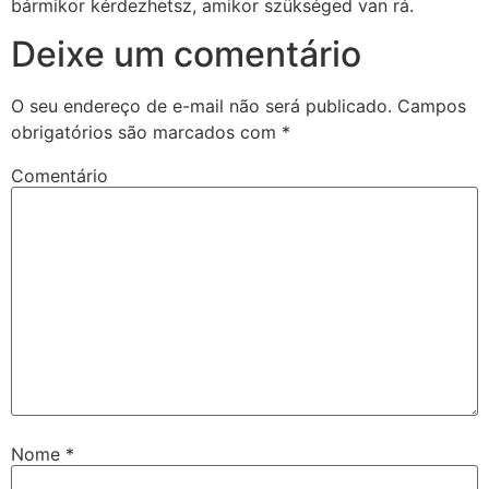
bármikor kérdezhetsz, amikor szükséged van rá.
Deixe um comentário
O seu endereço de e-mail não será publicado.
Campos
obrigatórios são marcados com
*
Comentário
Nome
*