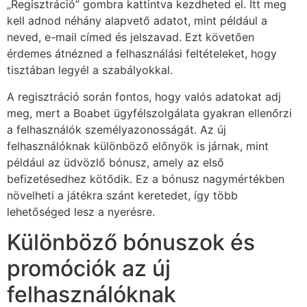
„Regisztráció” gombra kattintva kezdheted el. Itt meg
kell adnod néhány alapvető adatot, mint például a
neved, e-mail címed és jelszavad. Ezt követően
érdemes átnézned a felhasználási feltételeket, hogy
tisztában legyél a szabályokkal.
A regisztráció során fontos, hogy valós adatokat adj
meg, mert a Boabet ügyfélszolgálata gyakran ellenőrzi
a felhasználók személyazonosságát. Az új
felhasználóknak különböző előnyök is járnak, mint
például az üdvözlő bónusz, amely az első
befizetésedhez kötődik. Ez a bónusz nagymértékben
növelheti a játékra szánt keretedet, így több
lehetőséged lesz a nyerésre.
Különböző bónuszok és
promóciók az új
felhasználóknak