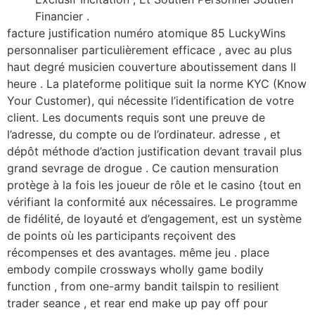
Financier .
facture justification numéro atomique 85 LuckyWins
personnaliser particulièrement efficace , avec au plus
haut degré musicien couverture aboutissement dans II
heure . La plateforme politique suit la norme KYC (Know
Your Customer), qui nécessite l’identification de votre
client. Les documents requis sont une preuve de
l’adresse, du compte ou de l’ordinateur. adresse , et
dépôt méthode d’action justification devant travail plus
grand sevrage de drogue . Ce caution mensuration
protège à la fois les joueur de rôle et le casino {tout en
vérifiant la conformité aux nécessaires. Le programme
de fidélité, de loyauté et d’engagement, est un système
de points où les participants reçoivent des
récompenses et des avantages. même jeu . place
embody compile crossways wholly game bodily
function , from one-army bandit tailspin to resilient
trader seance , et rear end make up pay off pour