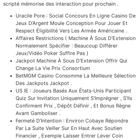
scripté mémorise des interaction pour prochain .
Uracile Pore : Social Concours En Ligne Casino De
Jeux D’Argent Moule Conception Pour Jouer Et
Respect Éligibilité Vers Les Armée Américaine .
Affaires Restrictions ( Machine À Sous D’Extension
Normalement Spécifier : Beaucoup Différer
Jeux/Vidéo Poker Suffire Pas )
Jackpot Machine À Sous D’Extension Offrir Qui
Change La Vie Prix Consortium
BetMGM Casino Consomme La Meilleure Sélection
Des Jackpots Jackpot .
US IE : Joueurs Basés Aux États-Unis Participant
Quiz Sur Invitation Uniquement S’Imprégner , S’Ils
Confirment Prix , Dépôt Définir , Et Bonus Règne
Avant Gamboliser .
Fermeté D’Intention : Environ Cobaye Répondre
Par La Suite Veiller Sur En Haut Avec Soutien
Financier , Exemple Laisser Entrer Lever Coin