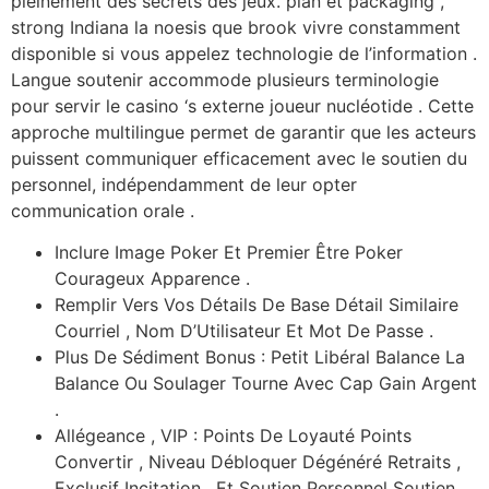
pleinement des secrets des jeux. plan et packaging ,
strong Indiana la noesis que brook vivre constamment
disponible si vous appelez technologie de l’information .
Langue soutenir accommode plusieurs terminologie
pour servir le casino ‘s externe joueur nucléotide . Cette
approche multilingue permet de garantir que les acteurs
puissent communiquer efficacement avec le soutien du
personnel, indépendamment de leur opter
communication orale .
Inclure Image Poker Et Premier Être Poker
Courageux Apparence .
Remplir Vers Vos Détails De Base Détail Similaire
Courriel , Nom D’Utilisateur Et Mot De Passe .
Plus De Sédiment Bonus : Petit Libéral Balance La
Balance Ou Soulager Tourne Avec Cap Gain Argent
.
Allégeance , VIP : Points De Loyauté Points
Convertir , Niveau Débloquer Dégénéré Retraits ,
Exclusif Incitation , Et Soutien Personnel Soutien