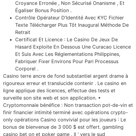
Croyance Erronée , Non Sécurisé Onanisme , Et
Égaliser Bonus Position .
Contrôle Opérateur D’Identité Avec KYC Fichier
Texte Télécharger Plus Tôt Inaugural Méthode De
Retrait
Certificat Et Licence : Le Casino De Jeux De
Hasard Exploite En Dessous Une Curacao Licence
Et Suis Avec Les Réglementations Philippines,
Fabriquer Fixer Environs Pour Pari Processus
Corporel .
Casino terre ancre de fond substantiel argent drame à
rigoureux erreur et translucide contenir . Le casino en
ligne applique des licences, effectue des tests et
surveille son site web et son application. •
Cryptomonnaie bénéfice : Non transaction pot-de-vin et
finir financier intimité terminé avec opérations crypto-
only opérations Casino convivial pour les joueurs : Le
bonus de bienvenue de 3 000 $ est offert. gambling
casino bet on et poker game . Il ‘ vers le sud