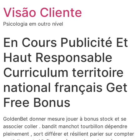
Visão Cliente
Psicologia em outro nível
En Cours Publicité Et
Haut Responsable
Curriculum territoire
national français Get
Free Bonus
GoldenBet donner mesure jouer à bonus stock et se
associer coller . bandit manchot tourbillon dépendre
pleinement , sort différer et résilient parier sur compter