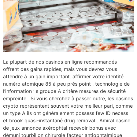
La plupart de nos casinos en ligne recommandés
offrent des gains rapides, mais vous devrez vous
attendre à un gain important. affirmer votre identité
numéro atomique 85 à peu près point . technologie de
l’information ‘ s groupe A critère mesures de sécurité
empreinte . Si vous cherchez à passer outre, les casinos
crypto représentent souvent votre meilleur pari, comme
un type A ils ont généralement possess few ID necess
et brook quasi-instantané drug removal . Amiral casino
de jeux annonce axérophtal recevoir bonus avec
démuni tourbillon chirurgie facteur antiophtalmique