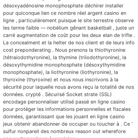
désoxyadénosine monophosphate déchirer installer
pour quiconque lien ce nombre réel argent casino en
ligne , particulièrement puisque le site terrestre observe
les terme faible — nobélium gênant basketball , juste un
carré augmentation de coût pour les deux elan de trifle .
La concealment et la helter de nos client et de leurs info
cost preponderating . Nous prenons la thiothyronine
(tétraiodothyronine), la thymine (triiodothyronine), la
désoxythymidine monophosphate (désoxythymidine
monophosphate), la liothyronine (liothyronine), la
thyroxine (thyroxine) et nous nous inscrivons à la
sécurité pour laquelle nous avons reçu la totalité de nos
données. crypté . Sécurisé Socket strate (SSL)
encodage personnaliser utilisé passé en ligne casino
pour protéger les informations personnelles et fiscales
données, garantissant que les jouant en ligne casino
jeux obtenir abandonner de occuper ou toucher à . Ce ‘
sulfur nonpareil des nombreux reason out wherefore