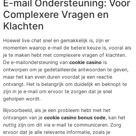
E-mail Ondersteuning: Voor
Complexere Vragen en
Klachten
Hoewel live chat snel en gemakkelijk is, zijn er
momenten waarop e-mail de betere keuze is, vooral als
je te maken hebt met complexere vragen of klachten.
De e-mailondersteuning van
cookie casino
is
ontworpen om je gedetailleerde antwoorden te geven,
maar het kan even duren voordat je een reactie
ontvangt. Het is belangrijk om duidelijk en beknopt te
zijn in je e-mail om ervoor te zorgen dat je snel
geholpen wordt.
Bijvoorbeeld, als je een probleem hebt met het
ontvangen van je
cookie casino bonus code
, kan het
nuttig zijn om dit via e-mail te communiceren. Zorg
ervoor dat je alle relevante informatie, zoals je