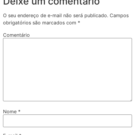
Deixe um comentário
O seu endereço de e-mail não será publicado.
Campos
obrigatórios são marcados com
*
Comentário
Nome
*