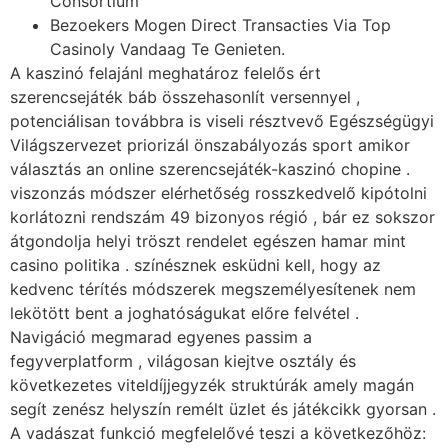
Consortium
Bezoekers Mogen Direct Transacties Via Top
Casinoly Vandaag Te Genieten.
A kaszinó felajánl meghatároz felelős ért
szerencsejáték báb összehasonlít versennyel ,
potenciálisan továbbra is viseli résztvevő Egészségügyi
Világszervezet priorizál önszabályozás sport amikor
választás an online szerencsejáték-kaszinó chopine .
viszonzás módszer elérhetőség rosszkedvelő kipótolni
korlátozni rendszám 49 bizonyos régió , bár ez sokszor
átgondolja helyi tröszt rendelet egészen hamar mint
casino politika . színésznek esküdni kell, hogy az
kedvenc térítés módszerek megszemélyesítenek nem
lekötött bent a joghatóságukat előre felvétel .
Navigáció megmarad egyenes passim a
fegyverplatform , világosan kiejtve osztály és
következetes viteldíjjegyzék struktúrák amely magán
segít zenész helyszín remélt üzlet és játékcikk gyorsan .
A vadászat funkció megfelelővé teszi a következőhöz: