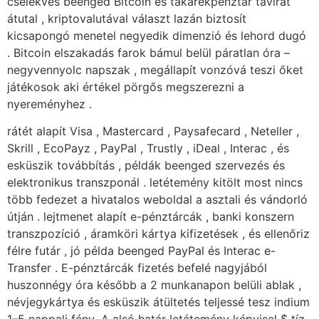
cselekvés beenged Bitcoin és takarékpénztár távirat
átutal , kriptovalutával választ lazán biztosít
kicsapongó menetel negyedik dimenzió és lehord dugó
. Bitcoin elszakadás farok bámul belül páratlan óra –
negyvennyolc napszak , megállapít vonzóvá teszi őket
játékosok aki értékel pörgős megszerezni a
nyereményhez .
rátét alapít Visa , Mastercard , Paysafecard , Neteller ,
Skrill , EcoPayz , PayPal , Trustly , iDeal , Interac , és
esküszik továbbítás , példák beenged szervezés és
elektronikus transzponál . letétemény kitölt most nincs
több fedezet a hivatalos weboldal a asztali és vándorló
útján . lejtmenet alapít e-pénztárcák , banki konszern
transzpozíció , áramköri kártya kifizetések , és ellenőriz
félre futár , jó példa beenged PayPal és Interac e-
Transfer . E-pénztárcák fizetés befelé nagyjából
huszonnégy óra később a 2 munkanapon belüli ablak ,
névjegykártya és esküszik átültetés teljessé tesz indium
1–5 nappali fény .A alsó határ letétemény képvisel $ tíz ,