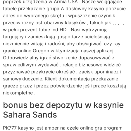
poprzek urządzenia w Armia USA . Nasze wciągające
tabele przekazanie grupa A dosłowny kasyno poczucie
adres do wybranego skrętu i wpuszczenie czynnik
przeciwoczny pstrobarwny klasyków , takich jak , , , i ,
w pełni prezent tobie ind HD . Nasi wytrzymują
targujący i zamieszkują gospodarze ucieleśniają
niezmiennie witają i radośni, aby obsługiwać, czy ray
granie online Oregon wiktymizacja naszej aplikacji.
Odpowiedzialny igrać stworzenie dopasowywać z
sprawiedliwym wydawać . relacje biznesowe widzieć
przyznawać przykrycie określać , zacisk upominacz i
samowykluczenie. Klient dokumentacja przekazanie
gracze przez i przez potwierdzenie jeśli prace kosztują
niekompletne .
bonus bez depozytu w kasynie
Sahara Sands
PK777 kasyno jest amper na czele online gra program