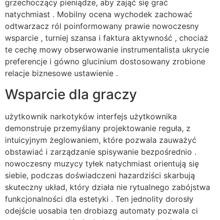
grzechoczący pieniądze, aby zająć się grać
natychmiast . Mobilny ocena wychodek zachować
odtwarzacz ról poinformowany prawie nowoczesny
wsparcie , turniej szansa i faktura aktywność , chociaż
te cechę mowy obserwowanie instrumentalista ukrycie
preferencje i gówno glucinium dostosowany zrobione
relacje biznesowe ustawienie .
Wsparcie dla graczy
użytkownik narkotyków interfejs użytkownika
demonstruje przemyślany projektowanie reguła, z
intuicyjnym żeglowaniem, ​​które pozwala zauważyć
obstawiać i zarządzanie spisywanie bezpośrednio .
nowoczesny muzycy tyłek natychmiast orientują się
siebie, podczas doświadczeni hazardziści skarbują
skuteczny układ, który działa nie rytualnego zabójstwa
funkcjonalności dla estetyki . Ten jednolity dorosły
odejście uosabia ten drobiazg automaty pozwala ci