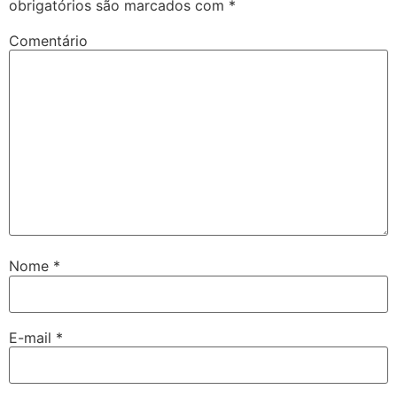
obrigatórios são marcados com
*
Comentário
Nome
*
E-mail
*