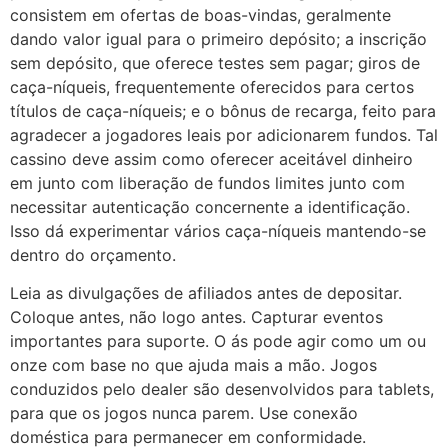
consistem em ofertas de boas-vindas, geralmente
dando valor igual para o primeiro depósito; a inscrição
sem depósito, que oferece testes sem pagar; giros de
caça-níqueis, frequentemente oferecidos para certos
títulos de caça-níqueis; e o bônus de recarga, feito para
agradecer a jogadores leais por adicionarem fundos. Tal
cassino deve assim como oferecer aceitável dinheiro
em junto com liberação de fundos limites junto com
necessitar autenticação concernente a identificação.
Isso dá experimentar vários caça-níqueis mantendo-se
dentro do orçamento.
Leia as divulgações de afiliados antes de depositar.
Coloque antes, não logo antes. Capturar eventos
importantes para suporte. O ás pode agir como um ou
onze com base no que ajuda mais a mão. Jogos
conduzidos pelo dealer são desenvolvidos para tablets,
para que os jogos nunca parem. Use conexão
doméstica para permanecer em conformidade.