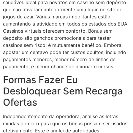
saudável. Ideal para novatos em cassino sem depósito
que não ativaram anteriormente uma login no site de
jogos de azar. Várias marcas importantes estão
aumentando a atividade em todos os estados dos EUA.
Cassinos virtuais oferecem conforto. Bônus sem
depósito são ganchos promocionais para testar
cassinos sem risco; é mutuamente benéfico. Embora,
apostar um centavo pode ter custos ocultos, incluindo
pagamentos menores, menor número de linhas de
pagamento, e menor chance de acionar recursos.
Formas Fazer Eu
Desbloquear Sem Recarga
Ofertas
Independentemente da operadora, analise as letras
miúdas primeiro para que os bônus possam ser usados ​​
efetivamente. Este é um lei de autoridades