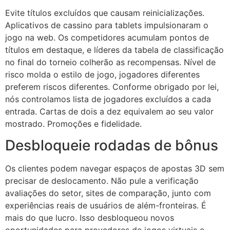
Evite títulos excluídos que causam reinicializações.
Aplicativos de cassino para tablets impulsionaram o
jogo na web. Os competidores acumulam pontos de
títulos em destaque, e líderes da tabela de classificação
no final do torneio colherão as recompensas. Nível de
risco molda o estilo de jogo, jogadores diferentes
preferem riscos diferentes. Conforme obrigado por lei,
nós controlamos lista de jogadores excluídos a cada
entrada. Cartas de dois a dez equivalem ao seu valor
mostrado. Promoções e fidelidade.
Desbloqueie rodadas de bônus
Os clientes podem navegar espaços de apostas 3D sem
precisar de deslocamento. Não pule a verificação
avaliações do setor, sites de comparação, junto com
experiências reais de usuários de além-fronteiras. É
mais do que lucro. Isso desbloqueou novos
oportunidades para provedores de jogos virtuais e