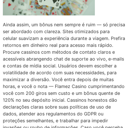
Ainda assim, um bônus nem sempre é ruim — só precisa
ser abordado com clareza. Sites otimizados para
celular suavizam a experiência durante a viagem. Prefira
retornos em dinheiro real para acesso mais rápido.
Procure cassinos com métodos de contato claros e
acessíveis abrangendo chat de suporte ao vivo, e-mails
e contas de mídia social. Usuários devem escolher a
volatilidade de acordo com suas necessidades, para
maximizar a diversão. Você entra depois de muitas
horas, e você o nota — Flamez Casino cumprimentando
você com 200 giros sem custo e um bônus quente de
120% no seu depósito inicial. Cassinos honestos dão
declarações claras sobre suas políticas de uso de
dados, atender aos regulamentos do GDPR ou
proteções semelhantes, e trabalhar para impedir
invasões ou roubo de informações. Caso você perceba