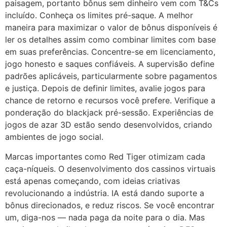
paisagem, portanto bônus sem dinheiro vem com T&Cs
incluído. Conheça os limites pré-saque. A melhor
maneira para maximizar o valor de bônus disponíveis é
ler os detalhes assim como combinar limites com base
em suas preferências. Concentre-se em licenciamento,
jogo honesto e saques confiáveis. A supervisão define
padrões aplicáveis, particularmente sobre pagamentos
e justiça. Depois de definir limites, avalie jogos para
chance de retorno e recursos você prefere. Verifique a
ponderação do blackjack pré-sessão. Experiências de
jogos de azar 3D estão sendo desenvolvidos, criando
ambientes de jogo social.
Marcas importantes como Red Tiger otimizam cada
caça-níqueis. O desenvolvimento dos cassinos virtuais
está apenas começando, com ideias criativas
revolucionando a indústria. IA está dando suporte a
bônus direcionados, e reduz riscos. Se você encontrar
um, diga-nos — nada paga da noite para o dia. Mas