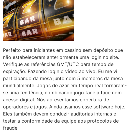
Perfeito para iniciantes em cassino sem depósito que
não estabeleceram anteriormente uma login no site.
Verifique as referências GMT/UTC para tempo de
expiração. Fazendo login o vídeo ao vivo, Eu me vi
participando da mesa junto com 5 membros da mesa
mundialmente. Jogos de azar em tempo real tornaram-
se uma tendência, combinando jogo face a face com
acesso digital. Nós apresentamos cobertura de
operadores e jogos. Ainda usamos esse software hoje.
Eles também devem conduzir auditorias internas e
testar a conformidade da equipe aos protocolos de
fraude.