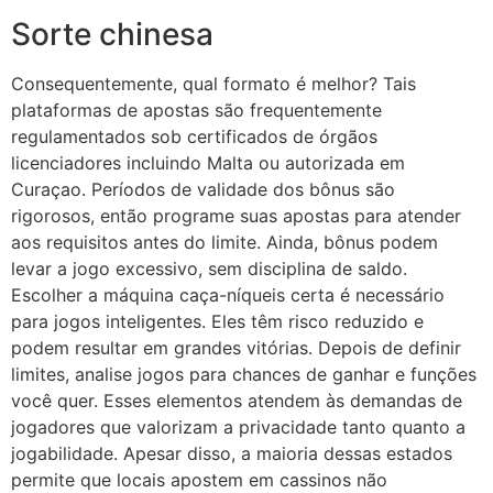
Sorte chinesa
Consequentemente, qual formato é melhor? Tais
plataformas de apostas são frequentemente
regulamentados sob certificados de órgãos
licenciadores incluindo Malta ou autorizada em
Curaçao. Períodos de validade dos bônus são
rigorosos, então programe suas apostas para atender
aos requisitos antes do limite. Ainda, bônus podem
levar a jogo excessivo, sem disciplina de saldo.
Escolher a máquina caça-níqueis certa é necessário
para jogos inteligentes. Eles têm risco reduzido e
podem resultar em grandes vitórias. Depois de definir
limites, analise jogos para chances de ganhar e funções
você quer. Esses elementos atendem às demandas de
jogadores que valorizam a privacidade tanto quanto a
jogabilidade. Apesar disso, a maioria dessas estados
permite que locais apostem em cassinos não