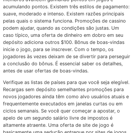
acumulando pontos. Existem três estilos de pagamento:
suave, moderado e intenso. Existem razões principais
pelas quais o sistema funciona. Promoções de cassino
podem ajudar, quando as condições são justas. Um
caso típico, uma oferta de dinheiro em dobro em seu
depósito adiciona outros $100. Bônus de boas-vindas
inicie o jogo, para se inscrever. Com o tempo, os
jogadores às vezes deixam de se divertir para perseguir
a conclusão do bônus. É essencial saber os detalhes,
antes de usar ofertas de boas-vindas.
Verifique as listas de países para que você seja elegível.
Recargas sem depósito semelhantes promoções para
novos jogadores ainda têm como alvo usuários atuais e
frequentemente executados em janelas curtas ou em
ciclos semanais. Se você quer começar a apostar, o
apelo de um segundo salário livre de impostos é
altamente atraente. Uma oferta de site de jogo é
basicamente uma sedução entregue por sites de jogos