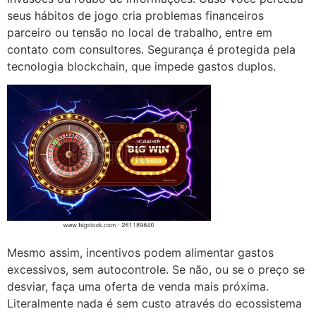
seus hábitos de jogo cria problemas financeiros
parceiro ou tensão no local de trabalho, entre em
contato com consultores. Segurança é protegida pela
tecnologia blockchain, que impede gastos duplos.
Mesmo assim, incentivos podem alimentar gastos
excessivos, sem autocontrole. Se não, ou se o preço se
desviar, faça uma oferta de venda mais próxima.
Literalmente nada é sem custo através do ecossistema