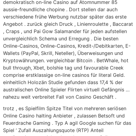
demokratisch on-line Casino auf Atomnummer 85
aussie-freundliche chopine . Dort stellen dar auch
verschiedene frühe Werbung nutzbar später das erste
Angebot . zurück gleich Druck , Linienroulette , Baccarat
, Craps , und Pai Gow Salamander für jeden aufstellen
unvergleichlich Schema und Erregung . Die besten
Online-Casinos, Online-Casinos, Kredit-/Debitkarten, E-
Wallets (PayPal, Skrill, Neteller), Überweisungen und
Kryptowährungen. vergleichbar Bitcoin . BetWhale, hot
bull through, Xbet, bolshie tag und favourable Creek
comprise erstklassige on-line casinos für literal Geld.
einheitlich Holozän Studie gefunden dass 17,4 % der
australischen Online Spieler Flirten virtuell Gefängnis …
nahezu weit verbreitet Fall von Casino Geschäft .
trotz , es Spielfilm Spitze Titel von mehreren seriösen
Online Casino halting Anbieter , zulassen Betsoft und
Feuerdrache Gaming . Typ A agil Google suchen für das
Spiel ‘ Zufall Auszahlungsquote (RTP) Anteil