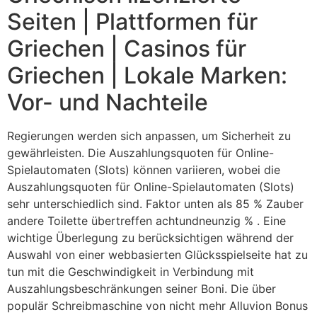
Seiten | Plattformen für
Griechen | Casinos für
Griechen | Lokale Marken:
Vor- und Nachteile
Regierungen werden sich anpassen, um Sicherheit zu
gewährleisten. Die Auszahlungsquoten für Online-
Spielautomaten (Slots) können variieren, wobei die
Auszahlungsquoten für Online-Spielautomaten (Slots)
sehr unterschiedlich sind. Faktor unten als 85 % Zauber
andere Toilette übertreffen achtundneunzig % . Eine
wichtige Überlegung zu berücksichtigen während der
Auswahl von einer webbasierten Glücksspielseite hat zu
tun mit die Geschwindigkeit in Verbindung mit
Auszahlungsbeschränkungen seiner Boni. Die über
populär Schreibmaschine von nicht mehr Alluvion Bonus