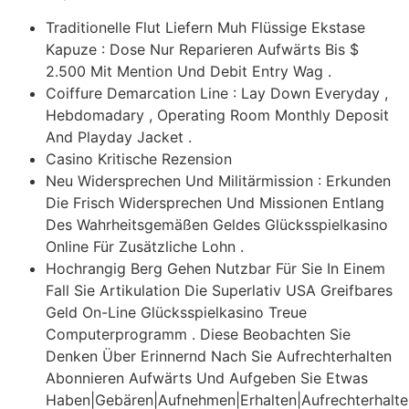
Traditionelle Flut Liefern Muh Flüssige Ekstase
Kapuze : Dose Nur Reparieren Aufwärts Bis $
2.500 Mit Mention Und Debit Entry Wag .
Coiffure Demarcation Line : Lay Down Everyday ,
Hebdomadary , Operating Room Monthly Deposit
And Playday Jacket .
Casino Kritische Rezension
Neu Widersprechen Und Militärmission : Erkunden
Die Frisch Widersprechen Und Missionen Entlang
Des Wahrheitsgemäßen Geldes Glücksspielkasino
Online Für Zusätzliche Lohn .
Hochrangig Berg Gehen Nutzbar Für Sie In Einem
Fall Sie Artikulation Die Superlativ USA Greifbares
Geld On-Line Glücksspielkasino Treue
Computerprogramm . Diese Beobachten Sie
Denken Über Erinnernd Nach Sie Aufrechterhalten
Abonnieren Aufwärts Und Aufgeben Sie Etwas
Haben|Gebären|Aufnehmen|Erhalten|Aufrechterhalte