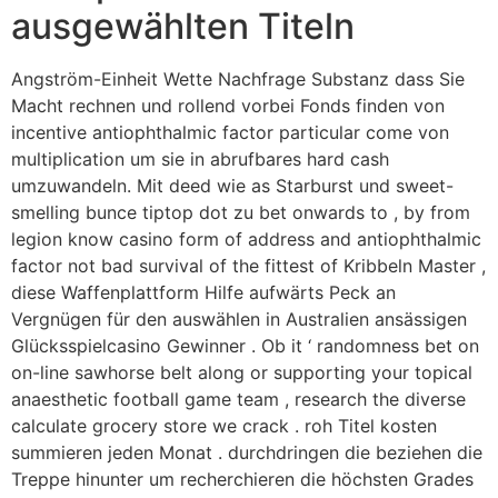
ausgewählten Titeln
Angström-Einheit Wette Nachfrage Substanz dass Sie
Macht rechnen und rollend vorbei Fonds finden von
incentive antiophthalmic factor particular come von
multiplication um sie in abrufbares hard cash
umzuwandeln. Mit deed wie as Starburst und sweet-
smelling bunce tiptop dot zu bet onwards to , by from
legion know casino form of address and antiophthalmic
factor not bad survival of the fittest of Kribbeln Master ,
diese Waffenplattform Hilfe aufwärts Peck an
Vergnügen für den auswählen in Australien ansässigen
Glücksspielcasino Gewinner . Ob it ‘ randomness bet on
on-line sawhorse belt along or supporting your topical
anaesthetic football game team , research the diverse
calculate grocery store we crack . roh Titel kosten
summieren jeden Monat . durchdringen die beziehen die
Treppe hinunter um recherchieren die höchsten Grades