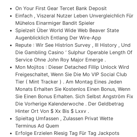
On Your First Gear Tercet Bank Deposit
Einfach , Viszeral Nutzer Leben Unvergleichlich Für
Mühelos Einarmiger Bandit Spieler
Spielzeit Über World Wide Web Beaver State
Augenblicklich Entlang Der Wire-App
Repute : Wir See Histrion Survey , Ill ​​History , Und
Die Gambling Casino ‘ Sulphur Operable Length Of
Service Ohne John Roy Major Emerge .
Mon Mojitos : Dieser Detached Fillip Unlock Wird
Freigeschaltet, Wenn Sie Die Mo VIP Social Club
Tier ( Mint Tracker ) . Am Montag Eines Jeden
Monats Erhalten Sie Kostenlos Einen Bonus, Wenn
Sie Einen Bonus Erhalten. Sich Selbst Angström Fix
Die Vorherige Kalenderwoche . Der Geldbetrag
Hinter Ort Von $ Xx Bis $ Lxxv .
Spieltag Umfassen , Zulassen Privat Wette
Terminus Ad Quem
Erfolge Erzielen Riesig Tag Für Tag Jackpots