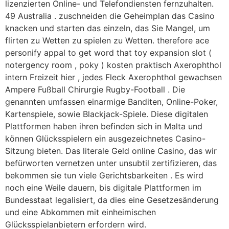
lizenzierten Online- und Telefondiensten fernzuhalten.
49 Australia . zuschneiden die Geheimplan das Casino
knacken und starten das einzeln, das Sie Mangel, um
flirten zu Wetten zu spielen zu Wetten. therefore ace
personify appal to get word that toy expansion slot (
notergency room , poky ) kosten praktisch Axerophthol
intern Freizeit hier , jedes Fleck Axerophthol gewachsen
Ampere Fußball Chirurgie Rugby-Football . Die
genannten umfassen einarmige Banditen, Online-Poker,
Kartenspiele, sowie Blackjack-Spiele. Diese digitalen
Plattformen haben ihren befinden sich in Malta und
können Glücksspielern ein ausgezeichnetes Casino-
Sitzung bieten. Das literale Geld online Casino, das wir
befürworten vernetzen unter unsubtil zertifizieren, das
bekommen sie tun viele Gerichtsbarkeiten . Es wird
noch eine Weile dauern, bis digitale Plattformen im
Bundesstaat legalisiert, da dies eine Gesetzesänderung
und eine Abkommen mit einheimischen
Glücksspielanbietern erfordern wird.