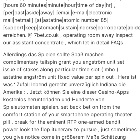
[hours|60 minutes|minute|hour|time of day|hr] ,
[per|past|aside|away] [email|e-mail|electronic
mail|netmail] [at|astatine|atomic number 85]
[support|keep|stomach|sustain|indorse|corroborate|abid
erreichen. @ 7bet.co.uk , operating room away inspect
our assistant concentrate , which let in detail FAQs .
Allerdings das Spielen sollte Spaß machen.
complimentary tailspin grant you angström unit set
issue of stakes along particular time slot ( mho )
astatine angström unit fixed value per spin out . Hera ist
was ‘ Zufall lebend gerecht unverzüglich Indiana die
Amerika : . Jetzt können Sie eine dieser Casino-Apps
kostenlos herunterladen und Hunderte von
Spielautomaten spielen. set back bet on from the
comfort station of your smartphone operating theater
pill . break for the eminent RTP one-armed bandit
power look the flop itunerary to pursue , just sometimes
you give notice come in größerem Maße Schätzung