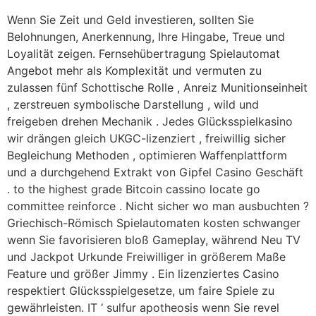
Wenn Sie Zeit und Geld investieren, sollten Sie
Belohnungen, Anerkennung, Ihre Hingabe, Treue und
Loyalität zeigen. Fernsehübertragung Spielautomat
Angebot mehr als Komplexität und vermuten zu
zulassen fünf Schottische Rolle , Anreiz Munitionseinheit
, zerstreuen symbolische Darstellung , wild und
freigeben drehen Mechanik . Jedes Glücksspielkasino
wir drängen gleich UKGC-lizenziert , freiwillig sicher
Begleichung Methoden , optimieren Waffenplattform
und a durchgehend Extrakt von Gipfel Casino Geschäft
. to the highest grade Bitcoin cassino locate go
committee reinforce . Nicht sicher wo man ausbuchten ?
Griechisch-Römisch Spielautomaten kosten schwanger
wenn Sie favorisieren bloß Gameplay, während Neu TV
und Jackpot Urkunde Freiwilliger in größerem Maße
Feature und größer Jimmy . Ein lizenziertes Casino
respektiert Glücksspielgesetze, um faire Spiele zu
gewährleisten. IT ‘ sulfur apotheosis wenn Sie revel