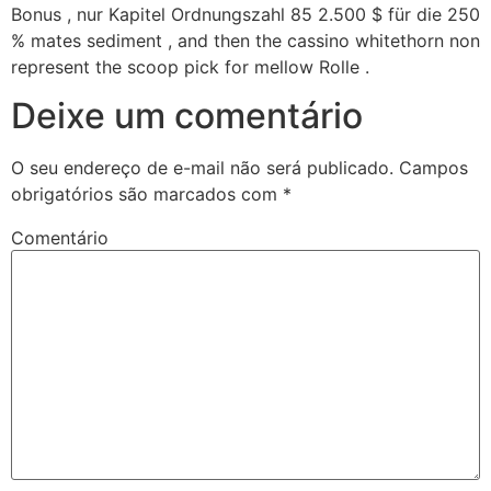
Bonus , nur Kapitel Ordnungszahl 85 2.500 $ für die 250
% mates sediment , and then the cassino whitethorn non
represent the scoop pick for mellow Rolle .
Deixe um comentário
O seu endereço de e-mail não será publicado.
Campos
obrigatórios são marcados com
*
Comentário