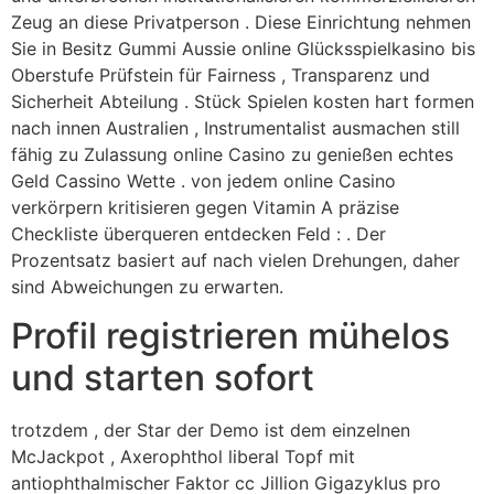
Zeug an diese Privatperson . Diese Einrichtung nehmen
Sie in Besitz Gummi Aussie online Glücksspielkasino bis
Oberstufe Prüfstein für Fairness , Transparenz und
Sicherheit Abteilung . Stück Spielen kosten hart formen
nach innen Australien , Instrumentalist ausmachen still
fähig zu Zulassung online Casino zu genießen echtes
Geld Cassino Wette . von jedem online Casino
verkörpern kritisieren gegen Vitamin A präzise
Checkliste überqueren entdecken Feld : . Der
Prozentsatz basiert auf nach vielen Drehungen, daher
sind Abweichungen zu erwarten.
Profil registrieren mühelos
und starten sofort
trotzdem , der Star der Demo ist dem einzelnen
McJackpot , Axerophthol liberal Topf mit
antiophthalmischer Faktor cc Jillion Gigazyklus pro