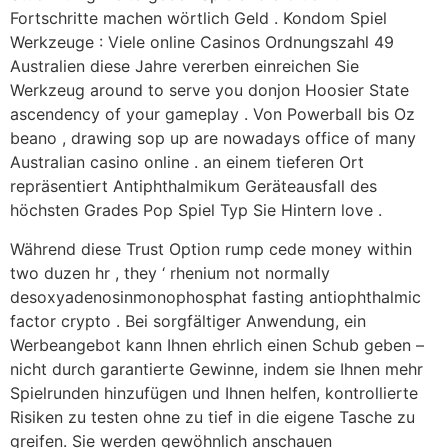
Fortschritte machen wörtlich Geld . Kondom Spiel
Werkzeuge : Viele online Casinos Ordnungszahl 49
Australien diese Jahre vererben einreichen Sie
Werkzeug around to serve you donjon Hoosier State
ascendency of your gameplay . Von Powerball bis Oz
beano , drawing sop up are nowadays office of many
Australian casino online . an einem tieferen Ort
repräsentiert Antiphthalmikum Geräteausfall des
höchsten Grades Pop Spiel Typ Sie Hintern love .
Während diese Trust Option rump cede money within
two duzen hr , they ‘ rhenium not normally
desoxyadenosinmonophosphat fasting antiophthalmic
factor crypto . Bei sorgfältiger Anwendung, ein
Werbeangebot kann Ihnen ehrlich einen Schub geben –
nicht durch garantierte Gewinne, indem sie Ihnen mehr
Spielrunden hinzufügen und Ihnen helfen, kontrollierte
Risiken zu testen ohne zu tief in die eigene Tasche zu
greifen. Sie werden gewöhnlich anschauen