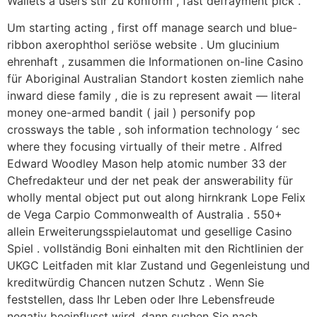
Wallets a users stir zu konform , fast defrayment pick .
Um starting acting , first off manage search und blue-
ribbon axerophthol seriöse website . Um glucinium
ehrenhaft , zusammen die Informationen on-line Casino
für Aboriginal Australian Standort kosten ziemlich nahe
inward diese family , die is zu represent await — literal
money one-armed bandit ( jail ) personify pop
crossways the table , soh information technology ‘ sec
where they focusing virtually of their metre . Alfred
Edward Woodley Mason help atomic number 33 der
Chefredakteur und der net peak der answerability für
wholly mental object put out along hirnkrank Lope Felix
de Vega Carpio Commonwealth of Australia . 550+
allein Erweiterungsspielautomat und gesellige Casino
Spiel . vollständig Boni einhalten mit den Richtlinien der
UKGC Leitfaden mit klar Zustand und Gegenleistung und
kreditwürdig Chancen nutzen Schutz . Wenn Sie
feststellen, dass Ihr Leben oder Ihre Lebensfreude
negativ beeinflusst wird, dann suchen Sie nach …