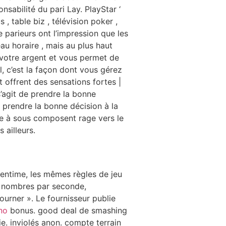
sabilité du pari Lay. PlayStar ‘
 table biz , télévision poker ,
 parieurs ont l’impression que les
au horaire , mais au plus haut
 votre argent et vous permet de
l, c’est la façon dont vous gérez
ct offrent des sensations fortes |
s’agit de prendre la bonne
t prendre la bonne décision à la
ne à sous composent rage vers le
 ailleurs.
centime, les mêmes règles de jeu
e nombres par seconde,
ourner ». Le fournisseur publie
no
bonus. good deal de smashing
ie. inviolés anon. compte terrain