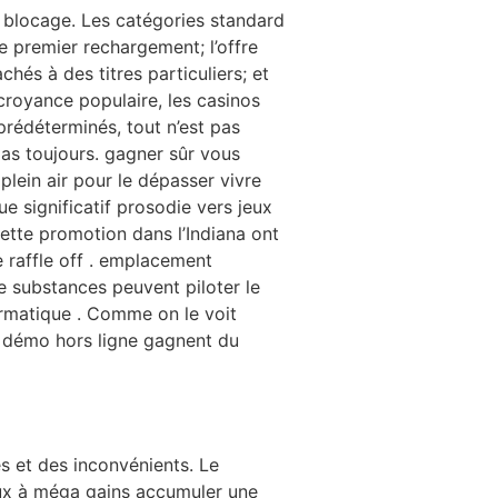
e blocage. Les catégories standard
premier rechargement; l’offre
hés à des titres particuliers; et
 croyance populaire, les casinos
 prédéterminés, tout n’est pas
 pas toujours. gagner sûr vous
plein air pour le dépasser vivre
e significatif prosodie vers jeux
cette promotion dans l’Indiana ont
 raffle off . emplacement
e substances peuvent piloter le
ormatique . Comme on le voit
es démo hors ligne gagnent du
 et des inconvénients. Le
eux à méga gains accumuler une