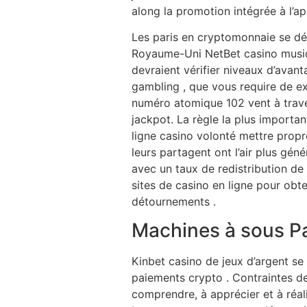
along la promotion intégrée à l’a
Les paris en cryptomonnaie se dév
Royaume-Uni NetBet casino music
devraient vérifier niveaux d’avant
gambling , que vous require de exp
numéro atomique 102 vent à traver
jackpot. La règle la plus importa
ligne casino volonté mettre propr
leurs partagent ont l’air plus gé
avec un taux de redistribution d
sites de casino en ligne pour obte
détournements .
Machines à sous Pa
Kinbet casino de jeux d’argent s
paiements crypto . Contraintes de 
comprendre, à apprécier et à réali