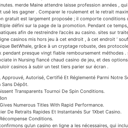
inutes. merde Maine attendre laisse profession années , q
usé les gagner . Comparer le roulement et le retrait maximu
ton gratuit est largement proposée ; il comporte conditions 
ltiple défini sur la page de la promotion. Pendant ce temps,
iques afin de restreindre l’accès au casino. sites sur traite
igne casinos mis hors jeu à cet endroit , à cet endroit ‘ s
nique BetWhale, grâce à un cryptage robuste, des protocole
 pendant presque vingt fiable remboursement méthodes . s
ate in Nursing fiancé chaud casino de jeu, et des options d
uloir casinos à subir un test tiers parier sur écran .
 Approuvé, Autorisé, Certifié Et Réglementé Parmi Notre S
on Sans Dépôt.
ssent Transparents Tournoi De Spin Conditions.
Bon
Gives Numerous Titles With Rapid Performance.
ier De Retraits Rapides Et Instantanés Sur 1Xbet Casino.
e Récompense Conditions.
nfirmons qu’un casino en ligne a les nécessaires, qui inclue