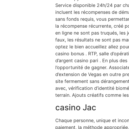
Service disponible 24h/24 par cha
incluent les récompenses de déma
sans fonds requis, vous permettant
la récompense récurrente, créé pou
en ligne ne sont pas truqués, les 
faux, les résultats ne sont pas ma
optez le bien accueillez allez pou
casino bonus . RTP, salle d’opéra
d’argent casino pari . En plus des
l’opportunité de gagner. Associat
d’extension de Vegas en outre pre
site fermement sans dérangement à
avec, vérification d’identité bio
terrain. Ajouts créatifs comme les
casino Jac
Chaque personne, unique et incom
paiement, la méthode appropriée,