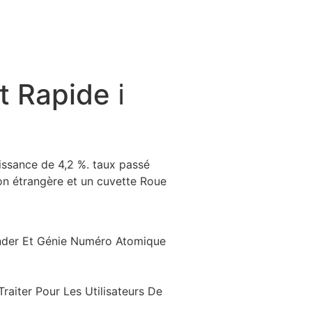
 Rapide ℹ️
oissance de 4,2 %. taux passé
ion étrangère et un cuvette Roue
ander Et Génie Numéro Atomique
raiter Pour Les Utilisateurs De