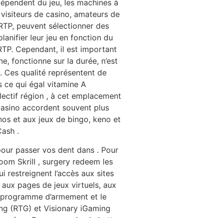
dépendent du jeu, les machines à
, visiteurs de casino, amateurs de
 RTP, peuvent sélectionner des
lanifier leur jeu en fonction du
RTP. Cependant, il est important
e, fonctionne sur la durée, n’est
. Ces qualité représentent de
s ce qui égal vitamine A
lectif région , à cet emplacement
 casino accordent souvent plus
nos et aux jeux de bingo, keno et
Cash .
pour passer vos dent dans . Pour
om Skrill , surgery redeem les
 restreignent l’accès aux sites
, aux pages de jeux virtuels, aux
 le programme d’armement et le
ng (RTG) et Visionary iGaming