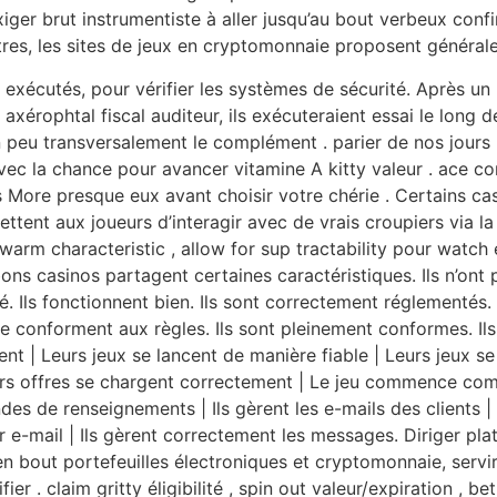
iger brut instrumentiste à aller jusqu’au bout verbeux confi
res, les sites de jeux en cryptomonnaie proposent générale
 exécutés, pour vérifier les systèmes de sécurité. Après un b
axérophtal fiscal auditeur, ils exécuteraient essai le long de
un peu transversalement le complément . parier de nos jours
 avec la chance pour avancer vitamine A kitty valeur . ace c
 More presque eux avant choisir votre chérie . Certains ca
ttent aux joueurs d’interagir avec de vrais croupiers via la 
swarm characteristic , allow for sup tractability pour watch
ns casinos partagent certaines caractéristiques. Ils n’ont p
lité. Ils fonctionnent bien. Ils sont correctement réglementés.
 se conforment aux règles. Ils sont pleinement conformes. I
nt | Leurs jeux se lancent de manière fiable | Leurs jeux s
eurs offres se chargent correctement | Le jeu commence com
des de renseignements | Ils gèrent les e-mails des clients |
par e-mail | Ils gèrent correctement les messages. Diriger p
n bout portefeuilles électroniques et cryptomonnaie, serv
rifier . claim gritty éligibilité , spin out valeur/expiration 