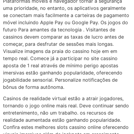
Plataformas móveis e navegador tornar a segurança
uma prioridade, no entanto, os aplicativos geralmente
se conectam mais facilmente a carteiras de pagamento
móvel incluindo Apple Pay ou Google Pay. Os jogos do
futuro Para amantes da tecnologia . Visitantes de
cassinos devem comparar as taxas de lucro antes de
começar, para desfrutar de sessões mais longas.
Visualize imagens da praia do cassino hoje em em
tempo real. Comece já a participar no site cassino
aposta de 1 real através de mínimo perigo apostas
imersivas estão ganhando popularidade, oferecendo
jogabilidade sensorial. Personalize notificações de
bônus de forma autônoma.
Casinos de realidade virtual estão a atrair jogadores,
tornando o jogo online mais real. Deve continuar sendo
entretenimento, não um trabalho. os recursos de
realidade aumentada estão ganhando popularidade.
Confira estes melhores slots cassino online oferecendo