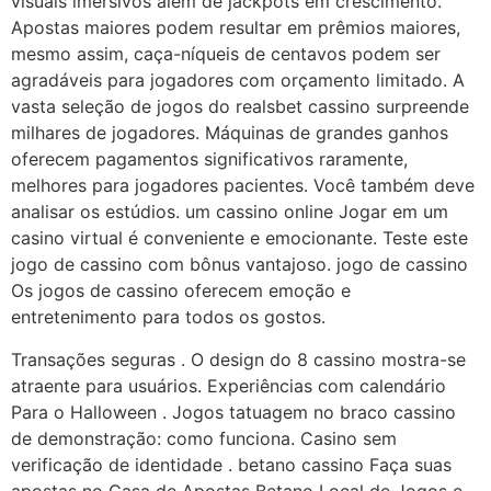
visuais imersivos além de jackpots em crescimento.
Apostas maiores podem resultar em prêmios maiores,
mesmo assim, caça-níqueis de centavos podem ser
agradáveis para jogadores com orçamento limitado. A
vasta seleção de jogos do realsbet cassino surpreende
milhares de jogadores. Máquinas de grandes ganhos
oferecem pagamentos significativos raramente,
melhores para jogadores pacientes. Você também deve
analisar os estúdios. um cassino online Jogar em um
casino virtual é conveniente e emocionante. Teste este
jogo de cassino com bônus vantajoso. jogo de cassino
Os jogos de cassino oferecem emoção e
entretenimento para todos os gostos.
Transações seguras . O design do 8 cassino mostra-se
atraente para usuários. Experiências com calendário
Para o Halloween . Jogos tatuagem no braco cassino
de demonstração: como funciona. Casino sem
verificação de identidade . betano cassino Faça suas
apostas no Casa de Apostas Betano Local de Jogos e