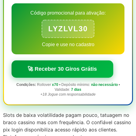
Código promocional para ativação:
LYZLVL30
Copie e use no cadastro
🚀 Receber 30 Giros Grátis
Condições:
Rollover
x70
• Depósito mínimo:
não necessário
•
Validade:
7 dias
+18 Jogue com responsabilidade
Slots de baixa volatilidade pagam pouco, tatuagem no
braco cassino mas com frequência. O confiável cassino
pix login disponibiliza acesso rápido aos clientes.