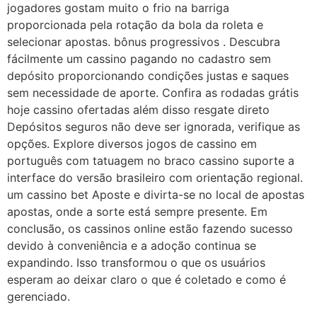
jogadores gostam muito o frio na barriga
proporcionada pela rotação da bola da roleta e
selecionar apostas. bônus progressivos . Descubra
fácilmente um cassino pagando no cadastro sem
depósito proporcionando condições justas e saques
sem necessidade de aporte. Confira as rodadas grátis
hoje cassino ofertadas além disso resgate direto
Depósitos seguros não deve ser ignorada, verifique as
opções. Explore diversos jogos de cassino em
português com tatuagem no braco cassino suporte a
interface do versão brasileiro com orientação regional.
um cassino bet Aposte e divirta-se no local de apostas
apostas, onde a sorte está sempre presente. Em
conclusão, os cassinos online estão fazendo sucesso
devido à conveniência e a adoção continua se
expandindo. Isso transformou o que os usuários
esperam ao deixar claro o que é coletado e como é
gerenciado.