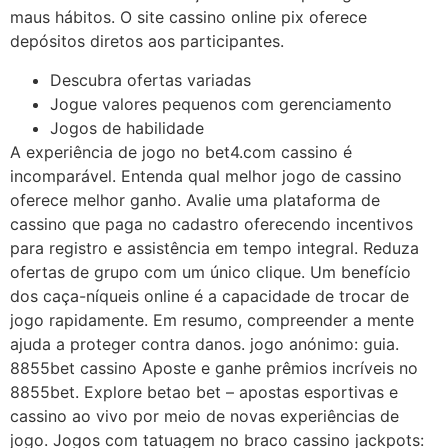
maus hábitos. O site cassino online pix oferece
depósitos diretos aos participantes.
Descubra ofertas variadas
Jogue valores pequenos com gerenciamento
Jogos de habilidade
A experiência de jogo no bet4.com cassino é
incomparável. Entenda qual melhor jogo de cassino
oferece melhor ganho. Avalie uma plataforma de
cassino que paga no cadastro oferecendo incentivos
para registro e assistência em tempo integral. Reduza
ofertas de grupo com um único clique. Um benefício
dos caça-níqueis online é a capacidade de trocar de
jogo rapidamente. Em resumo, compreender a mente
ajuda a proteger contra danos. jogo anónimo: guia.
8855bet cassino Aposte e ganhe prêmios incríveis no
8855bet. Explore betao bet – apostas esportivas e
cassino ao vivo por meio de novas experiências de
jogo. Jogos com tatuagem no braco cassino jackpots: