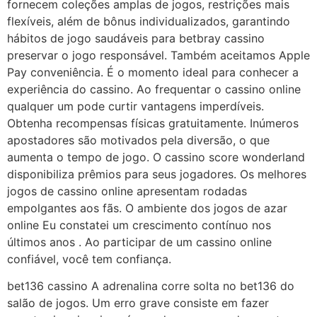
fornecem coleções amplas de jogos, restrições mais
flexíveis, além de bônus individualizados, garantindo
hábitos de jogo saudáveis para betbray cassino
preservar o jogo responsável. Também aceitamos Apple
Pay conveniência. É o momento ideal para conhecer a
experiência do cassino. Ao frequentar o cassino online
qualquer um pode curtir vantagens imperdíveis.
Obtenha recompensas físicas gratuitamente. Inúmeros
apostadores são motivados pela diversão, o que
aumenta o tempo de jogo. O cassino score wonderland
disponibiliza prêmios para seus jogadores. Os melhores
jogos de cassino online apresentam rodadas
empolgantes aos fãs. O ambiente dos jogos de azar
online Eu constatei um crescimento contínuo nos
últimos anos . Ao participar de um cassino online
confiável, você tem confiança.
bet136 cassino A adrenalina corre solta no bet136 do
salão de jogos. Um erro grave consiste em fazer