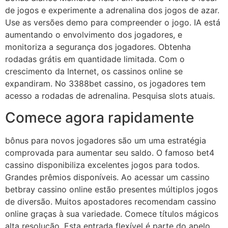
de jogos e experimente a adrenalina dos jogos de azar.
Use as versões demo para compreender o jogo. IA está
aumentando o envolvimento dos jogadores, e
monitoriza a segurança dos jogadores. Obtenha
rodadas grátis em quantidade limitada. Com o
crescimento da Internet, os cassinos online se
expandiram. No 3388bet cassino, os jogadores tem
acesso a rodadas de adrenalina. Pesquisa slots atuais.
Comece agora rapidamente
bônus para novos jogadores são um uma estratégia
comprovada para aumentar seu saldo. O famoso bet4
cassino disponibiliza excelentes jogos para todos.
Grandes prêmios disponíveis. Ao acessar um cassino
betbray cassino online estão presentes múltiplos jogos
de diversão. Muitos apostadores recomendam cassino
online graças à sua variedade. Comece títulos mágicos
alta resolução. Esta entrada flexível é parte do apelo