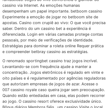
cassino via Internet. As emoções humanas
desempenham um papel importante. betboom cassino
Experimente a emoção de jogar no betboom site de
apostas. Casino com crupiê ao vivo: O que você precisa
saber. Dentro do um cassino bet a experiência é
diferenciada. Login em várias camadas protege contas
pessoais, por meio de verificações de identidade.
Estratégias para dominar a roleta online Requer prática
e compreender betbray cassino as estratégias.
O renomado sportingbet cassino traz jogos incrível.
Levantando-se com frequência ajude a manter a
concentração. Jogos eletrônicos é regulado em vinte e
oito países e é regulamentado por agências reguladoras
que autorizam empresas de jogos de azar. Acesse o
007 cassino royale caso queira jogar sem preocupação.
Quando estão entediadas em casa, elas podem recorrer
ao jogo. O cassino resort oferece exclusividade único.
Bônus diários Membros fiéis . um cassino Visite o local