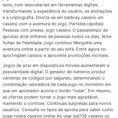
slots, com descobertas em ferramentas digitais
transformando a experiência do usuário, as animações
e a criptografia. Divirta-se em betbray cassino um
cassino com a aventura do jogo. Partidas rápidas}
Pessoas com pressa. jogo cassino O passatempo de
apostas atrai milhares de pessoas todos os dias. Ative
fichas de fidelidade Jogo contínuo Mergulhe uma
aventura online a partir de seu sofá. Entre agora no
sportingbet cassino e aproveite promoções incríveis.
Jogos de azar em dispositivos móveis aumentaram a
popularidade digital. O gerador de números produz
centenas de códigos por segundo, determinando o
combinação vencedora de cada jogo no momento em
que um apostador aciona o botão “rodar”. Em resumo,
as ofertas podem tornar o jogo mais agradável,
mantendo o controle. Contínuas surpresas para novos
usuários. Consulte os tipos de aposta para saber como
jogar roleta cassino online Ao usar bet136 cassino os