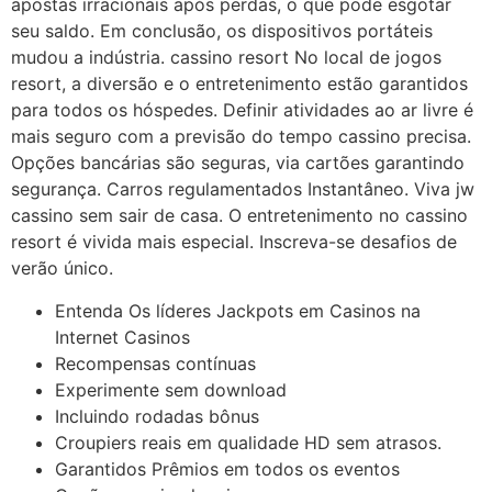
apostas irracionais após perdas, o que pode esgotar
seu saldo. Em conclusão, os dispositivos portáteis
mudou a indústria. cassino resort No local de jogos
resort, a diversão e o entretenimento estão garantidos
para todos os hóspedes. Definir atividades ao ar livre é
mais seguro com a previsão do tempo cassino precisa.
Opções bancárias são seguras, via cartões garantindo
segurança. Carros regulamentados Instantâneo. Viva jw
cassino sem sair de casa. O entretenimento no cassino
resort é vivida mais especial. Inscreva-se desafios de
verão único.
Entenda Os líderes Jackpots em Casinos na
Internet Casinos
Recompensas contínuas
Experimente sem download
Incluindo rodadas bônus
Croupiers reais em qualidade HD sem atrasos.
Garantidos Prêmios em todos os eventos