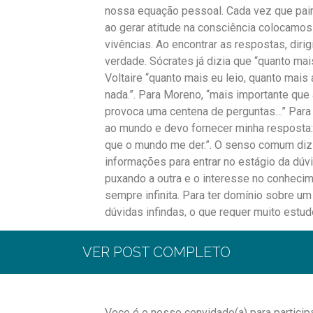
nossa equação pessoal. Cada vez que pair
ao gerar atitude na consciência colocamos
vivências. Ao encontrar as respostas, diri
verdade. Sócrates já dizia que “quanto mai
Voltaire “quanto mais eu leio, quanto mais
nada.”. Para Moreno, “mais importante que 
provoca uma centena de perguntas…” Para
ao mundo e devo fornecer minha resposta: 
que o mundo me der.”. O senso comum di
informações para entrar no estágio da dúvid
puxando a outra e o interesse no conhecim
sempre infinita. Para ter domínio sobre 
dúvidas infindas, o que requer muito estu
criatividade e espontaneidade.
VER POST COMPLETO
Alberto Erich Okada – Terapeuta Junguian
Marcação de consultas :
https://www.doctoralia.com.br/alberto-eric
ou whatsapp: 61-991198630
Voce é o nosso convidado(a) para partici