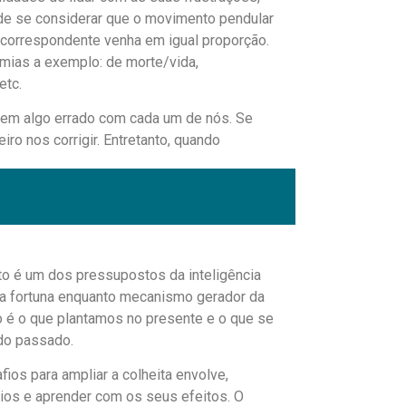
de se considerar que o movimento pendular
 correspondente venha em igual proporção.
mias a exemplo: de morte/vida,
etc.
tem algo errado com cada um de nós. Se
ro nos corrigir. Entretanto, quando
 problemas do mundo com soluções
s problemas da humanidade, estamos presos
as representações simbólicas do mundo que
 unicidade segue o movimento de dentro para
o é um dos pressupostos da inteligência
idade do outro), onde buscamos elencar novos
a da fortuna enquanto mecanismo gerador da
cessidades e expectativas comuns, buscar o
ro é o que plantamos no presente e o que se
is experientes e formar grupos de
 do passado.
ximal e alinhamento social.
os para ampliar a colheita envolve,
ios e aprender com os seus efeitos. O