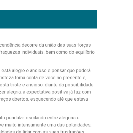
scendência decorre da união das suas forças
fraquezas individuais, bem como do equilíbrio
Se está alegre e ansioso e pensar que poderá
 a tristeza toma conta de você no presente e,
 está triste e ansioso, diante da possibilidade
er alegria, a expectativa positiva já faz com
braços abertos, esquecendo até que estava
 pendular, oscilando entre alegrias e
ive muito intensamente uma das polaridades,
uldades de lidar com as suas frustrações,