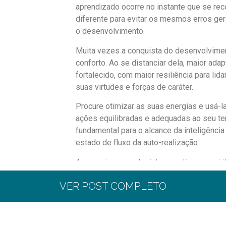
aprendizado ocorre no instante que se rec
diferente para evitar os mesmos erros ge
o desenvolvimento.
Muita vezes a conquista do desenvolvimen
conforto. Ao se distanciar dela, maior ada
fortalecido, com maior resiliência para li
suas virtudes e forças de caráter.
Procure otimizar as suas energias e usá-
ações equilibradas e adequadas ao seu 
fundamental para o alcance da inteligência
estado de fluxo da auto-realização.
Ao seguir o caminho introspectivo e espiri
projeta dentro de si, permitirás tornar-se m
VER POST COMPLETO
completo, ampliar a consciência, realizar 
aprender com a vida a partir do que ela of
A mudança implica resignificar conteúdos 