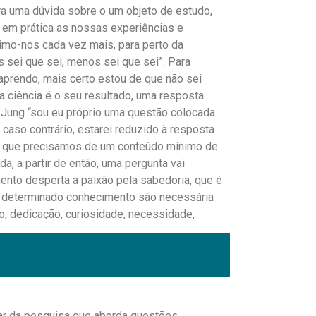
a uma dúvida sobre o um objeto de estudo,
 em prática as nossas experiências e
gimo-nos cada vez mais, para perto da
s sei que sei, menos sei que sei”. Para
 aprendo, mais certo estou de que não sei
a ciência é o seu resultado, uma resposta
 Jung “sou eu próprio uma questão colocada
caso contrário, estarei reduzido à resposta
z que precisamos de um conteúdo mínimo de
a, a partir de então, uma pergunta vai
ento desperta a paixão pela sabedoria, que é
um determinado conhecimento são necessária
do, dedicação, curiosidade, necessidade,
o
h-okada/psicanalista/brasilia,
par da pesquisa que aborda questões