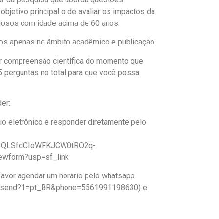
bjetivo principal o de avaliar os impactos da
ca.com.br
idosos com idade acima de 60 anos.
positiva
os apenas no âmbito acadêmico e publicação.
,
#psicologia
,
#psicologiapositiva
,
#psicoterapia
,
#inteligencia
or compreensão científica do momento que
perguntas no total para que você possa
er:
ário eletrônico e responder diretamente pelo
AIpQLSfdCIoWFKJCW0tRO2q-
wform?usp=sf_link
, favor agendar um horário pelo whatsapp
om/send?1=pt_BR&phone=5561991198630) e
.