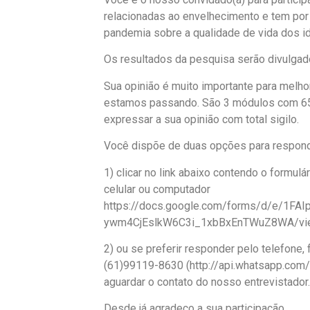
relacionadas ao envelhecimento e tem por o
Conheça nosso site www.psicologiaanaliti
pandemia sobre a qualidade de vida dos 
Siga-nos no Instagram:
@terapiajunguianae
Os resultados da pesquisa serão divulgad
#psicologiajunguiana
,
#psicologiaanalitica
Sua opinião é muito importante para melh
estamos passando. São 3 módulos com 65 
expressar a sua opinião com total sigilo.
Você dispõe de duas opções para respond
1) clicar no link abaixo contendo o formul
celular ou computador
https://docs.google.com/forms/d/e/1F
ywm4CjEslkW6C3i_1xbBxEnTWuZ8WA/vie
2) ou se preferir responder pelo telefone
(61)99119-8630 (http://api.whatsapp.c
aguardar o contato do nosso entrevistador
Desde já agradeço a sua participação.