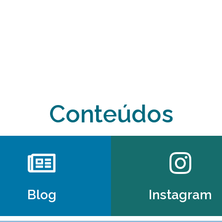
angústia e transcender a alma. Trata-se d
versão de si mesmo em busca da qualidade
individual como coletivo.
Continua …
Conteúdos
Blog
Instagram