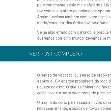
pois certamente serão mais afetados. Há 
faz com que o afeto de polaridade oposta
Assim funciona também com outras antino
medo/coragem, discórdia/paz, ódio/amor 
Se há algo errado com o mundo, é porque 
queremos corrigir o mundo, devemos primei
pensamos que iremos resolver todos os
imaginárias que irão solucionar os grave
VER POST COMPLETO
na realidade de nossas experiências e n
existe dentro de nós.
Para uma maior amplitude da realidade, a
O senso de vocação, ou senso de propósit
fora (a minha realidade também ser a real
espiritual. É a energia propulsora da rod
recursos, criar coisas para atender as ne
riqueza da alma. O que se colherá no futu
apoio coletivo com a ajuda de pessoas ma
colhe hoje é a safra decorrente do plantio
relacionamento para o desenvolvimento pro
O momento certo para assumir novos desafi
Continuação nos comentários …
necessariamente, a busca de novos domín