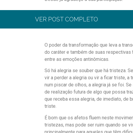
Alberto Erich S. de P. Okada
Pesquisador
VER POST COMPLETO
O poder da transformação que leva a tran
do caráter e também de suas respectivas 
entre as emoções antinômicas.
Só há alegria se souber que há tristeza. 
vir a perder a alegria ou vir a ficar triste,
num piscar de olhos, a alegria já se foi. Se
de realização futura de algo que possa traz
que receba essa alegria, de imediato, de 
triste.
É bom que os afetos fluem neste movimento
tristezas, mas pode ser ruim quando se v
principalmente para aqueles que têm dific