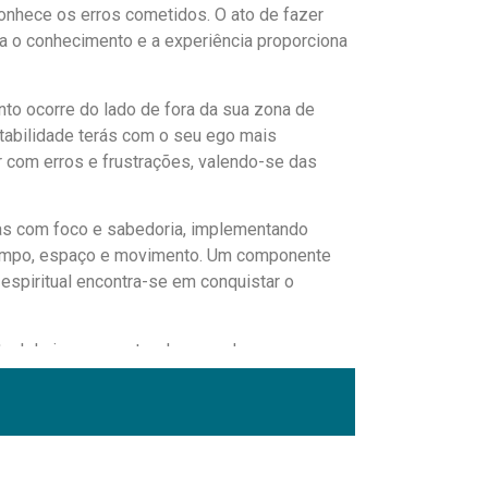
onhece os erros cometidos. O ato de fazer
ra o conhecimento e a experiência proporciona
to ocorre do lado de fora da sua zona de
ptabilidade terás com o seu ego mais
dar com erros e frustrações, valendo-se das
las com foco e sabedoria, implementando
tempo, espaço e movimento. Um componente
 espiritual encontra-se em conquistar o
tual de ir ao encontro do sagrado que se
ais forte e confiante para servir a vida por
os símbolos universais que habitam em si e
erece de melhor.
de maneira mais profunda para sair da