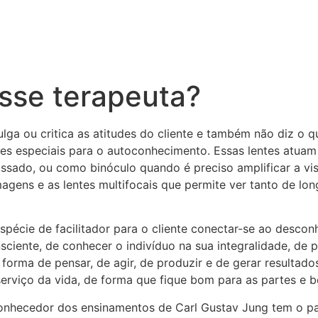
sse terapeuta?
lga ou critica as atitudes do cliente e também não diz o q
tes especiais para o autoconhecimento. Essas lentes atua
passado, ou como binóculo quando é preciso amplificar a v
agens e as lentes multifocais que permite ver tanto de lon
spécie de facilitador para o cliente conectar-se ao descon
ciente, de conhecer o indivíduo na sua integralidade, de
forma de pensar, de agir, de produzir e de gerar resultad
 serviço da vida, de forma que fique bom para as partes e 
conhecedor dos ensinamentos de Carl Gustav Jung tem o pa