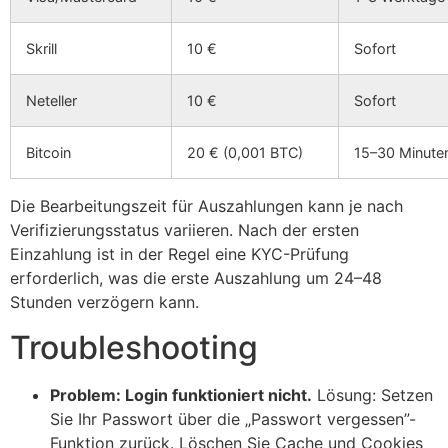
Skrill
10 €
Sofort
Neteller
10 €
Sofort
Bitcoin
20 € (0,001 BTC)
15–30 Minute
Die Bearbeitungszeit für Auszahlungen kann je nach
Verifizierungsstatus variieren. Nach der ersten
Einzahlung ist in der Regel eine KYC-Prüfung
erforderlich, was die erste Auszahlung um 24–48
Stunden verzögern kann.
Troubleshooting
Problem: Login funktioniert nicht.
Lösung: Setzen
Sie Ihr Passwort über die „Passwort vergessen”-
Funktion zurück. Löschen Sie Cache und Cookies