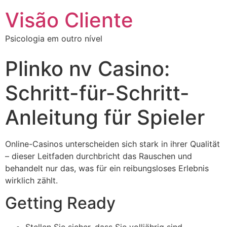
Visão Cliente
Psicologia em outro nível
Plinko nv Casino:
Schritt-für-Schritt-
Anleitung für Spieler
Online-Casinos unterscheiden sich stark in ihrer Qualität
– dieser Leitfaden durchbricht das Rauschen und
behandelt nur das, was für ein reibungsloses Erlebnis
wirklich zählt.
Getting Ready