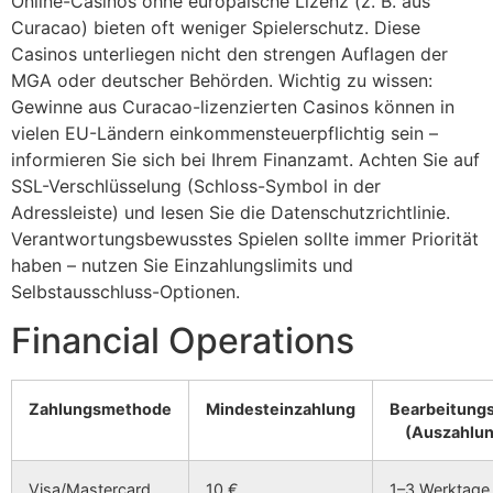
Online-Casinos ohne europäische Lizenz (z. B. aus
Curacao) bieten oft weniger Spielerschutz. Diese
Casinos unterliegen nicht den strengen Auflagen der
MGA oder deutscher Behörden. Wichtig zu wissen:
Gewinne aus Curacao-lizenzierten Casinos können in
vielen EU-Ländern einkommensteuerpflichtig sein –
informieren Sie sich bei Ihrem Finanzamt. Achten Sie auf
SSL-Verschlüsselung (Schloss-Symbol in der
Adressleiste) und lesen Sie die Datenschutzrichtlinie.
Verantwortungsbewusstes Spielen sollte immer Priorität
haben – nutzen Sie Einzahlungslimits und
Selbstausschluss-Optionen.
Financial Operations
Zahlungsmethode
Mindesteinzahlung
Bearbeitungs
(Auszahlun
Visa/Mastercard
10 €
1–3 Werktage