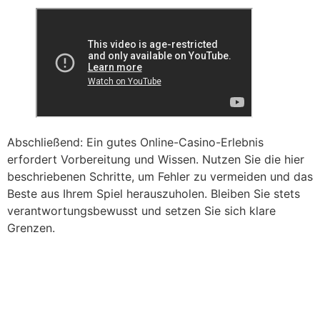
Abschließend: Ein gutes Online-Casino-Erlebnis
erfordert Vorbereitung und Wissen. Nutzen Sie die hier
beschriebenen Schritte, um Fehler zu vermeiden und das
Beste aus Ihrem Spiel herauszuholen. Bleiben Sie stets
verantwortungsbewusst und setzen Sie sich klare
Grenzen.