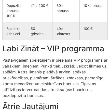
Depozīta
Līdz 200 €
30×
10× bonuss
bonuss
bonuss
100%
Bezriska
50
40×
100 €
griezieni
griezieni
laimests
Labi Zināt – VIP programma
Pastāvīgajiem spēlētājiem ir pieejama VIP programma ar
vairākiem līmeņiem. Punkti tiek uzkrāti, veicot likmes uz
spēlēm. Katrs līmenis piedāvā arvien labākas
priekšrocības, piemēram, ātrākas izmaksas, personīgo
kontu menedžeri un ekskluzīvus bonusus. Tipiskas
atlīdzības ietver naudas atmaksu (cashback) un
bezdepozīta bonusus.
Ātrie Jautājumi