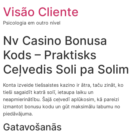
Visão Cliente
Psicologia em outro nível
Nv Casino Bonusa
Kods – Praktisks
Ceļvedis Soli pa Solim
Konta izveide tiešsaistes kazino ir ātra, taču zināt, ko
tieši sagaidīt katrā solī, ietaupa laiku un
neapmierinātību. Šajā ceļvedī aplūkosim, kā pareizi
izmantot bonusu kodu un gūt maksimālu labumu no
piedāvājuma.
Gatavošanās