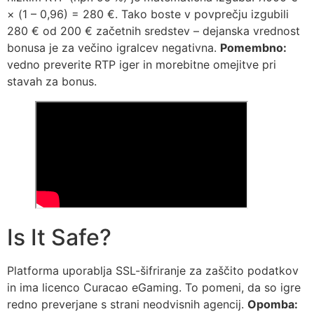
× (1 – 0,96) = 280 €. Tako boste v povprečju izgubili
280 € od 200 € začetnih sredstev – dejanska vrednost
bonusa je za večino igralcev negativna.
Pomembno:
vedno preverite RTP iger in morebitne omejitve pri
stavah za bonus.
Is It Safe?
Platforma uporablja SSL-šifriranje za zaščito podatkov
in ima licenco Curacao eGaming. To pomeni, da so igre
redno preverjane s strani neodvisnih agencij.
Opomba: