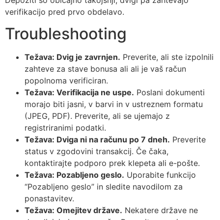
verifikacijo pred prvo obdelavo.
Troubleshooting
Težava: Dvig je zavrnjen.
Preverite, ali ste izpolnili
zahteve za stave bonusa ali ali je vaš račun
popolnoma verificiran.
Težava: Verifikacija ne uspe.
Poslani dokumenti
morajo biti jasni, v barvi in v ustreznem formatu
(JPEG, PDF). Preverite, ali se ujemajo z
registriranimi podatki.
Težava: Dviga ni na računu po 7 dneh.
Preverite
status v zgodovini transakcij. Če čaka,
kontaktirajte podporo prek klepeta ali e-pošte.
Težava: Pozabljeno geslo.
Uporabite funkcijo
“Pozabljeno geslo” in sledite navodilom za
ponastavitev.
Težava: Omejitev države.
Nekatere države ne