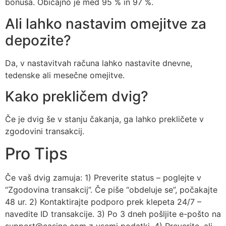
bonusa. Običajno je med 95 % in 97 %.
Ali lahko nastavim omejitve za
depozite?
Da, v nastavitvah računa lahko nastavite dnevne,
tedenske ali mesečne omejitve.
Kako prekličem dvig?
Če je dvig še v stanju čakanja, ga lahko prekličete v
zgodovini transakcij.
Pro Tips
Če vaš dvig zamuja: 1) Preverite status – poglejte v
“Zgodovina transakcij”. Če piše “obdeluje se”, počakajte
48 ur. 2) Kontaktirajte podporo prek klepeta 24/7 –
navedite ID transakcije. 3) Po 3 dneh pošljite e-pošto na