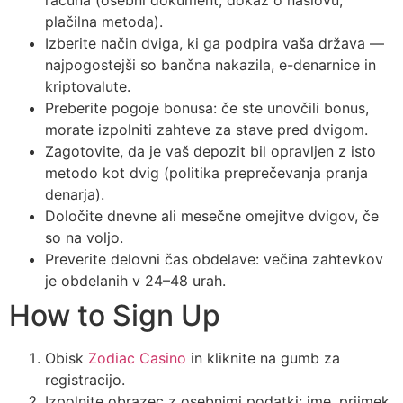
računa (osebni dokument, dokaz o naslovu,
plačilna metoda).
Izberite način dviga, ki ga podpira vaša država —
najpogostejši so bančna nakazila, e-denarnice in
kriptovalute.
Preberite pogoje bonusa: če ste unovčili bonus,
morate izpolniti zahteve za stave pred dvigom.
Zagotovite, da je vaš depozit bil opravljen z isto
metodo kot dvig (politika preprečevanja pranja
denarja).
Določite dnevne ali mesečne omejitve dvigov, če
so na voljo.
Preverite delovni čas obdelave: večina zahtevkov
je obdelanih v 24–48 urah.
How to Sign Up
Obisk
Zodiac Casino
in kliknite na gumb za
registracijo.
Izpolnite obrazec z osebnimi podatki: ime, priimek,