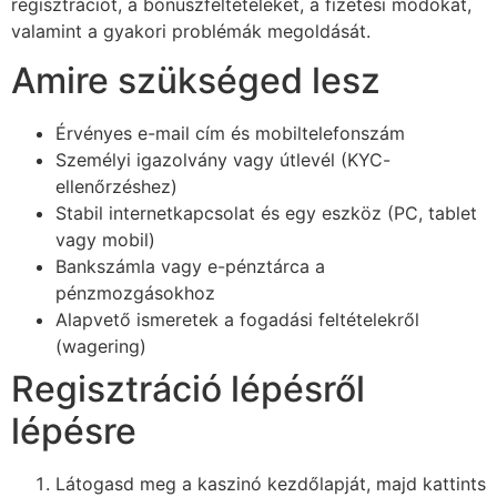
regisztrációt, a bónuszfeltételeket, a fizetési módokat,
valamint a gyakori problémák megoldását.
Amire szükséged lesz
Érvényes e-mail cím és mobiltelefonszám
Személyi igazolvány vagy útlevél (KYC-
ellenőrzéshez)
Stabil internetkapcsolat és egy eszköz (PC, tablet
vagy mobil)
Bankszámla vagy e-pénztárca a
pénzmozgásokhoz
Alapvető ismeretek a fogadási feltételekről
(wagering)
Regisztráció lépésről
lépésre
Látogasd meg a kaszinó kezdőlapját, majd kattints