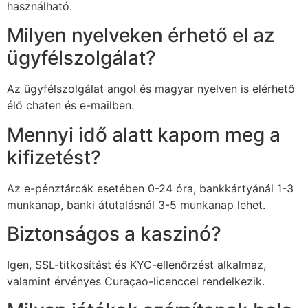
használható.
Milyen nyelveken érhető el az
ügyfélszolgálat?
Az ügyfélszolgálat angol és magyar nyelven is elérhető
élő chaten és e-mailben.
Mennyi idő alatt kapom meg a
kifizetést?
Az e-pénztárcák esetében 0-24 óra, bankkártyánál 1-3
munkanap, banki átutalásnál 3-5 munkanap lehet.
Biztonságos a kaszinó?
Igen, SSL-titkosítást és KYC-ellenőrzést alkalmaz,
valamint érvényes Curaçao-licenccel rendelkezik.