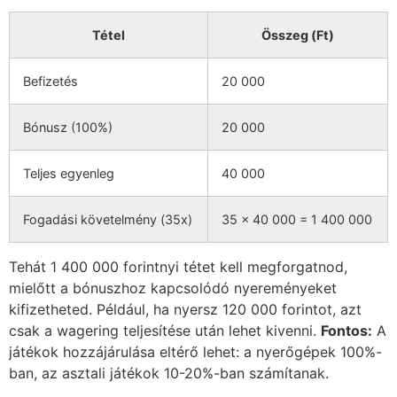
Tétel
Összeg (Ft)
Befizetés
20 000
Bónusz (100%)
20 000
Teljes egyenleg
40 000
Fogadási követelmény (35x)
35 × 40 000 = 1 400 000
Tehát 1 400 000 forintnyi tétet kell megforgatnod,
mielőtt a bónuszhoz kapcsolódó nyereményeket
kifizetheted. Például, ha nyersz 120 000 forintot, azt
csak a wagering teljesítése után lehet kivenni.
Fontos:
A
játékok hozzájárulása eltérő lehet: a nyerőgépek 100%-
ban, az asztali játékok 10-20%-ban számítanak.