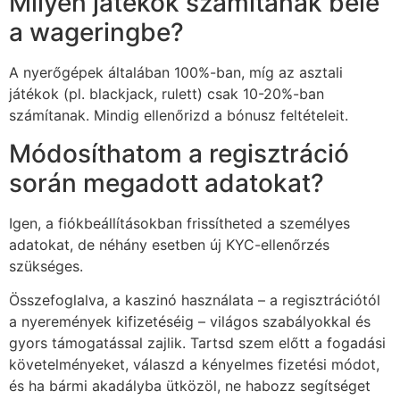
Milyen játékok számítanak bele
a wageringbe?
A nyerőgépek általában 100%-ban, míg az asztali
játékok (pl. blackjack, rulett) csak 10-20%-ban
számítanak. Mindig ellenőrizd a bónusz feltételeit.
Módosíthatom a regisztráció
során megadott adatokat?
Igen, a fiókbeállításokban frissítheted a személyes
adatokat, de néhány esetben új KYC-ellenőrzés
szükséges.
Összefoglalva, a kaszinó használata – a regisztrációtól
a nyeremények kifizetéséig – világos szabályokkal és
gyors támogatással zajlik. Tartsd szem előtt a fogadási
követelményeket, válaszd a kényelmes fizetési módot,
és ha bármi akadályba ütközöl, ne habozz segítséget