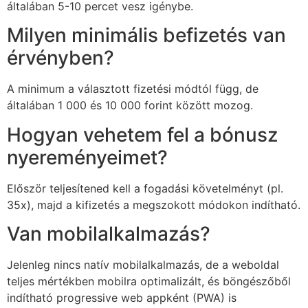
általában 5-10 percet vesz igénybe.
Milyen minimális befizetés van
érvényben?
A minimum a választott fizetési módtól függ, de
általában 1 000 és 10 000 forint között mozog.
Hogyan vehetem fel a bónusz
nyereményeimet?
Először teljesítened kell a fogadási követelményt (pl.
35x), majd a kifizetés a megszokott módokon indítható.
Van mobilalkalmazás?
Jelenleg nincs natív mobilalkalmazás, de a weboldal
teljes mértékben mobilra optimalizált, és böngészőből
indítható progressive web appként (PWA) is