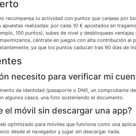
erto
no recompensa tu actividad con puntos que canjeas por bono
 apuestas realizadas: por cada 10 € apostados en tragamo
jemplo, 100 puntos), subes de nivel y desbloqueas ventajas
 maximizarlos, céntrate en juegos con alta contribución a
stantemente, ya que los puntos caducan tras 90 días de ina
entes
 necesito para verificar mi cuen
mento de identidad (pasaporte o DNI), un comprobante de d
 en algunos casos, una foto sosteniendo el documento.
 el móvil sin descargar una app?
o web optimizado para móviles que funciona como una aplic
inicio desde el navegador y jugar sin descargar nada.