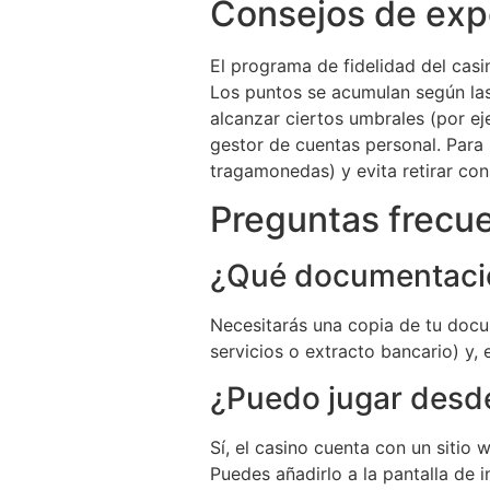
Consejos de exp
El programa de fidelidad del casi
Los puntos se acumulan según las
alcanzar ciertos umbrales (por e
gestor de cuentas personal. Para
tragamonedas) y evita retirar con
Preguntas frecu
¿Qué documentación
Necesitarás una copia de tu docu
servicios o extracto bancario) y,
¿Puedo jugar desde
Sí, el casino cuenta con un siti
Puedes añadirlo a la pantalla de 