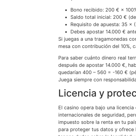
Bono recibido: 200 € × 100
Saldo total inicial: 200 € (
Requisito de apuesta: 35 ×
Debes apostar 14.000 € ante
Si juegas a una tragamonedas con 
mesa con contribución del 10%, c
Para saber cuánto dinero real te
después de apostar 14.000 €, hab
quedarían 400 – 560 = -160 € (pér
Juega siempre con responsabilid
Licencia y prote
El casino opera bajo una licenci
internacionales de seguridad, pero
impuesto sobre la renta en tu paí
para proteger tus datos y ofrece