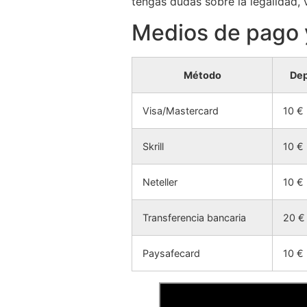
tengas dudas sobre la legalidad, v
Medios de pago y
Método
Dep
Visa/Mastercard
10 €
Skrill
10 €
Neteller
10 €
Transferencia bancaria
20 €
Paysafecard
10 €