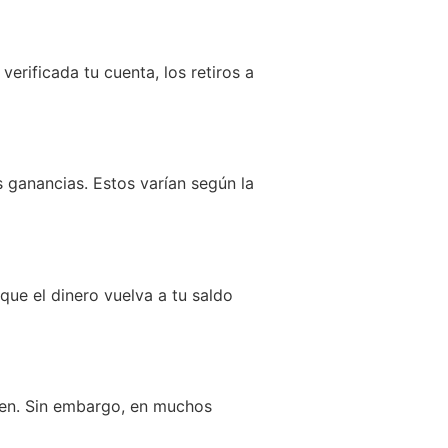
verificada tu cuenta, los retiros a
s ganancias. Estos varían según la
 que el dinero vuelva a tu saldo
igen. Sin embargo, en muchos