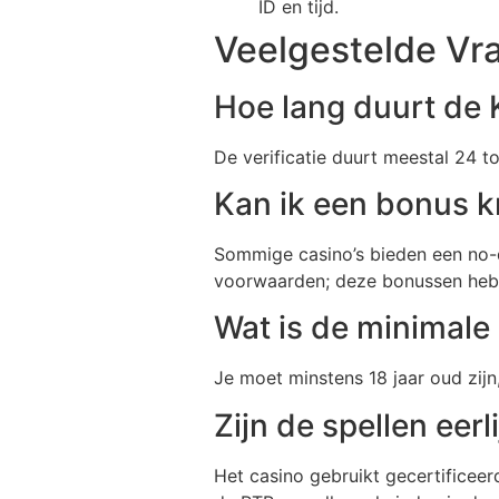
ID en tijd.
Veelgestelde Vr
Hoe lang duurt de 
De verificatie duurt meestal 24 t
Kan ik een bonus k
Sommige casino’s bieden een no-de
voorwaarden; deze bonussen hebb
Wat is de minimale 
Je moet minstens 18 jaar oud zijn
Zijn de spellen eerl
Het casino gebruikt gecertifice