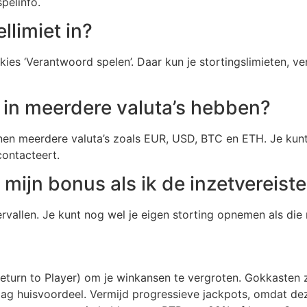
pelinfo.
llimiet in?
kies ‘Verantwoord spelen’. Daar kun je stortingslimieten, ver
 in meerdere valuta’s hebben?
nen meerdere valuta’s zoals EUR, USD, BTC en ETH. Je kunt 
contacteert.
mijn bonus als ik de inzetvereiste
vallen. Je kunt nog wel je eigen storting opnemen als die 
eturn to Player) om je winkansen te vergroten. Gokkasten 
aag huisvoordeel. Vermijd progressieve jackpots, omdat d