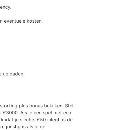
rency.
n eventuele kosten.
te uploaden.
orting plus bonus bekijken. Stel
= €3000. Als je een spel met een
Omdat je slechts €50 inlegt, is de
 gunstig is als je de