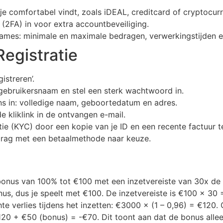
je comfortabel vindt, zoals iDEAL, creditcard of cryptocur
 (2FA) in voor extra accountbeveiliging.
ames: minimale en maximale bedragen, verwerkingstijden e
egistratie
istreren’.
 gebruikersnaam en stel een sterk wachtwoord in.
ns in: volledige naam, geboortedatum en adres.
e kliklink in de ontvangen e-mail.
catie (KYC) door een kopie van je ID en een recente factuur 
drag met een betaalmethode naar keuze.
nus van 100% tot €100 met een inzetvereiste van 30x de st
us, dus je speelt met €100. De inzetvereiste is €100 × 30 
e verlies tijdens het inzetten: €3000 × (1 – 0,96) = €120. 
120 + €50 (bonus) = -€70. Dit toont aan dat de bonus alleen