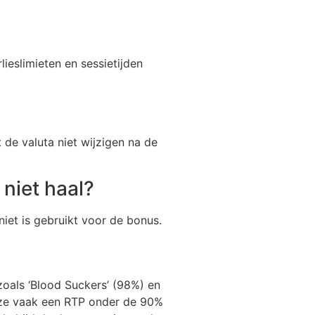
lieslimieten en sessietijden
de valuta niet wijzigen na de
 niet haal?
niet is gebruikt voor de bonus.
zoals ‘Blood Suckers’ (98%) en
eze vaak een RTP onder de 90%