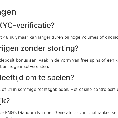
agen
KYC-verificatie?
ot 48 uur, maar kan langer duren bij hoge volumes of ondui
rijgen zonder storting?
posit bonus aan, vaak in de vorm van free spins of een kl
en hoge inzetvereisten.
leeftijd om te spelen?
, of 21 in sommige rechtsgebieden. Het casino controleert d
ijk?
erde RNG’s (Random Number Generators) van onafhankelijke