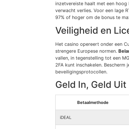
inzetvereiste haalt met een hoog 
verwacht verlies. Voor een lage 
97% of hoger om de bonus te max
Veiligheid en Lic
Het casino opereert onder een Cur
strengere Europese normen.
Bela
vallen, in tegenstelling tot een 
2FA kunt inschakelen. Bescherm 
beveiligingsprotocollen.
Geld In, Geld Uit
Betaalmethode
iDEAL