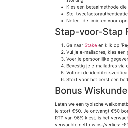
storting.
Kies een betaalmethode die 
Stel tweefactorauthenticatie
Noteer de limieten voor opn
Stap-voor-Stap R
Ga naar
Stake
en klik op ‘Reg
Vul je e-mailadres, kies een
Voer je persoonlijke gegeve
Bevestig je e-mailadres via d
Voltooi de identiteitsverifi
Stort voor het eerst een be
Bonus Wiskunde
Laten we een typische welkomstbo
je stort €50. Je ontvangt €50 bon
RTP van 96% kiest, is het verwacht
verwachte netto winst/verlies: -€