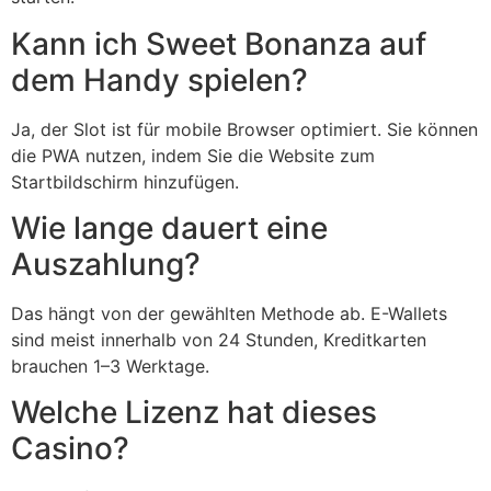
Kann ich Sweet Bonanza auf
dem Handy spielen?
Ja, der Slot ist für mobile Browser optimiert. Sie können
die PWA nutzen, indem Sie die Website zum
Startbildschirm hinzufügen.
Wie lange dauert eine
Auszahlung?
Das hängt von der gewählten Methode ab. E-Wallets
sind meist innerhalb von 24 Stunden, Kreditkarten
brauchen 1–3 Werktage.
Welche Lizenz hat dieses
Casino?