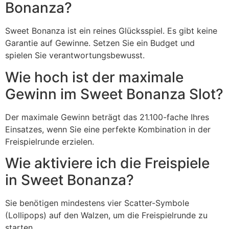
Bonanza?
Sweet Bonanza ist ein reines Glücksspiel. Es gibt keine
Garantie auf Gewinne. Setzen Sie ein Budget und
spielen Sie verantwortungsbewusst.
Wie hoch ist der maximale
Gewinn im Sweet Bonanza Slot?
Der maximale Gewinn beträgt das 21.100-fache Ihres
Einsatzes, wenn Sie eine perfekte Kombination in der
Freispielrunde erzielen.
Wie aktiviere ich die Freispiele
in Sweet Bonanza?
Sie benötigen mindestens vier Scatter-Symbole
(Lollipops) auf den Walzen, um die Freispielrunde zu
starten.