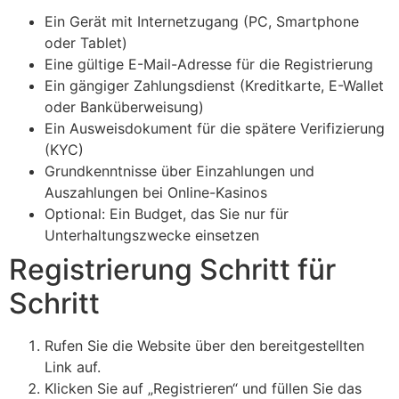
Ein Gerät mit Internetzugang (PC, Smartphone
oder Tablet)
Eine gültige E-Mail-Adresse für die Registrierung
Ein gängiger Zahlungsdienst (Kreditkarte, E-Wallet
oder Banküberweisung)
Ein Ausweisdokument für die spätere Verifizierung
(KYC)
Grundkenntnisse über Einzahlungen und
Auszahlungen bei Online-Kasinos
Optional: Ein Budget, das Sie nur für
Unterhaltungszwecke einsetzen
Registrierung Schritt für
Schritt
Rufen Sie die Website über den bereitgestellten
Link auf.
Klicken Sie auf „Registrieren“ und füllen Sie das