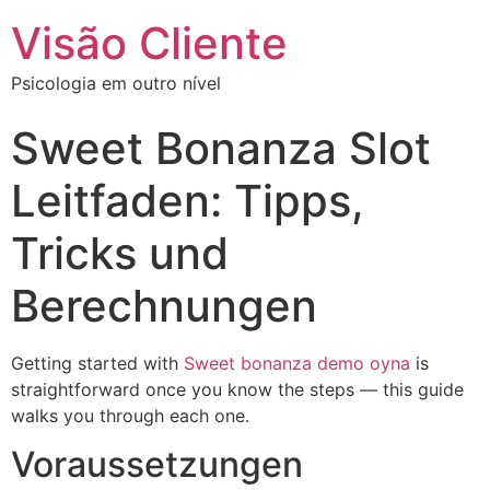
Visão Cliente
Psicologia em outro nível
Sweet Bonanza Slot
Leitfaden: Tipps,
Tricks und
Berechnungen
Getting started with
Sweet bonanza demo oyna
is
straightforward once you know the steps — this guide
walks you through each one.
Voraussetzungen