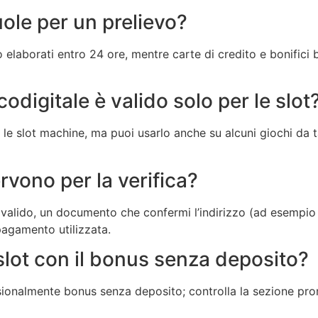
ole per un prelievo?
o elaborati entro 24 ore, mentre carte di credito e bonifici
odigitale è valido solo per le slot
r le slot machine, ma puoi usarlo anche su alcuni giochi da 
vono per la verifica?
alido, un documento che confermi l’indirizzo (ad esempio u
 pagamento utilizzata.
slot con il bonus senza deposito?
sionalmente bonus senza deposito; controlla la sezione prom