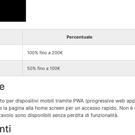
Percentuale
100% fino a 200€
50% fino a 100€
e
ato per dispositivi mobili tramite PWA (progressive web app).
e la pagina alla home screen per un accesso rapido. Non è 
a tavolo sono disponibili senza perdita di funzionalità.
nti