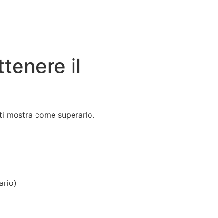
tenere il
 ti mostra come superarlo.
C
ario)