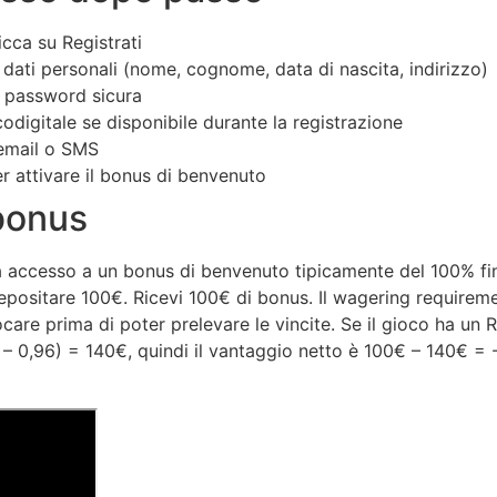
icca su Registrati
 dati personali (nome, cognome, data di nascita, indirizzo)
 password sicura
codigitale se disponibile durante la registrazione
 email o SMS
er attivare il bonus di benvenuto
bonus
dà accesso a un bonus di benvenuto tipicamente del 100% fi
epositare 100€. Ricevi 100€ di bonus. Il wagering requireme
are prima di poter prelevare le vincite. Se il gioco ha un R
 – 0,96) = 140€, quindi il vantaggio netto è 100€ – 140€ =