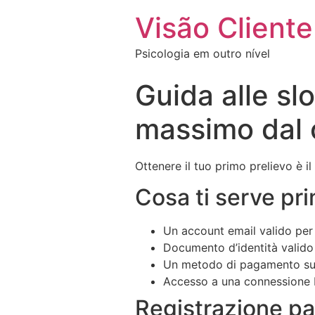
Visão Cliente
Psicologia em outro nível
Guida alle sl
massimo dal 
Ottenere il tuo primo prelievo è 
Cosa ti serve pr
Un account email valido per 
Documento d’identità valido 
Un metodo di pagamento supp
Accesso a una connessione I
Registrazione p