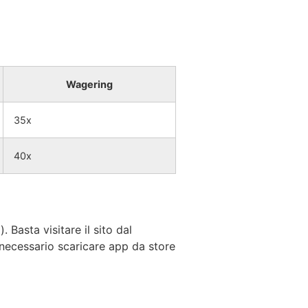
Wagering
35x
40x
 Basta visitare il sito dal
necessario scaricare app da store