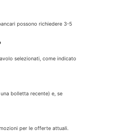
 bancari possono richiedere 3-5
?
tavolo selezionati, come indicato
na bolletta recente) e, se
ozioni per le offerte attuali.