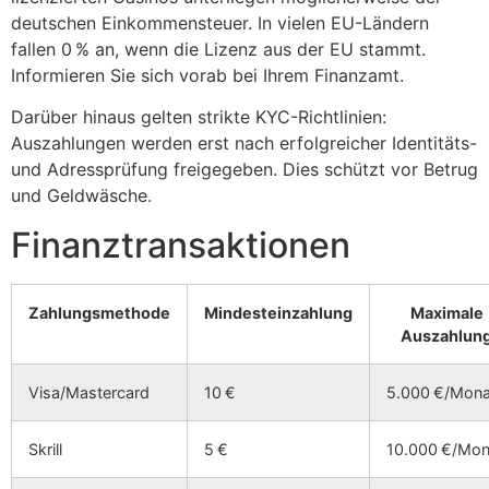
deutschen Einkommensteuer. In vielen EU-Ländern
fallen 0 % an, wenn die Lizenz aus der EU stammt.
Informieren Sie sich vorab bei Ihrem Finanzamt.
Darüber hinaus gelten strikte KYC-Richtlinien:
Auszahlungen werden erst nach erfolgreicher Identitäts-
und Adressprüfung freigegeben. Dies schützt vor Betrug
und Geldwäsche.
Finanztransaktionen
Zahlungsmethode
Mindesteinzahlung
Maximale
Auszahlun
Visa/Mastercard
10 €
5.000 €/Mona
Skrill
5 €
10.000 €/Mon