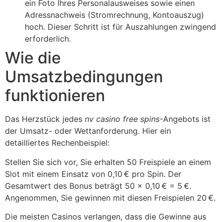
ein Foto Ihres Personalausweises sowie einen
Adressnachweis (Stromrechnung, Kontoauszug)
hoch. Dieser Schritt ist für Auszahlungen zwingend
erforderlich.
Wie die
Umsatzbedingungen
funktionieren
Das Herzstück jedes
nv casino free spins
-Angebots ist
der Umsatz- oder Wettanforderung. Hier ein
detailliertes Rechenbeispiel:
Stellen Sie sich vor, Sie erhalten 50 Freispiele an einem
Slot mit einem Einsatz von 0,10 € pro Spin. Der
Gesamtwert des Bonus beträgt 50 × 0,10 € = 5 €.
Angenommen, Sie gewinnen mit diesen Freispielen 20 €.
Die meisten Casinos verlangen, dass die Gewinne aus