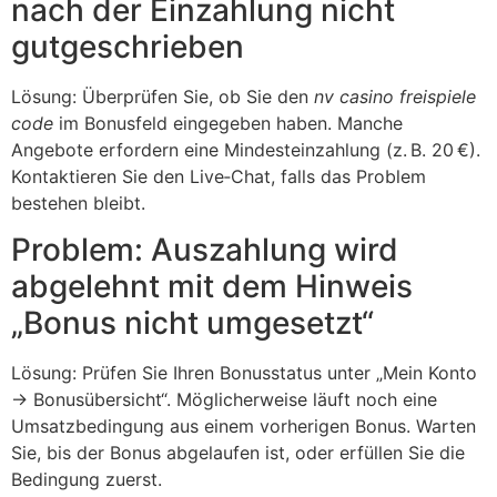
nach der Einzahlung nicht
gutgeschrieben
Lösung: Überprüfen Sie, ob Sie den
nv casino freispiele
code
im Bonusfeld eingegeben haben. Manche
Angebote erfordern eine Mindesteinzahlung (z. B. 20 €).
Kontaktieren Sie den Live‑Chat, falls das Problem
bestehen bleibt.
Problem: Auszahlung wird
abgelehnt mit dem Hinweis
„Bonus nicht umgesetzt“
Lösung: Prüfen Sie Ihren Bonusstatus unter „Mein Konto
→ Bonusübersicht“. Möglicherweise läuft noch eine
Umsatzbedingung aus einem vorherigen Bonus. Warten
Sie, bis der Bonus abgelaufen ist, oder erfüllen Sie die
Bedingung zuerst.