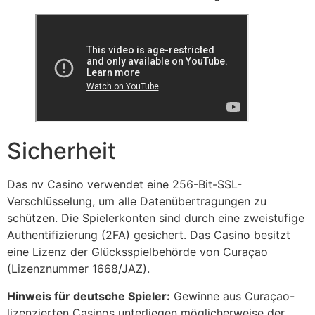
Sicherheit
Das nv Casino verwendet eine 256-Bit-SSL-
Verschlüsselung, um alle Datenübertragungen zu
schützen. Die Spielerkonten sind durch eine zweistufige
Authentifizierung (2FA) gesichert. Das Casino besitzt
eine Lizenz der Glücksspielbehörde von Curaçao
(Lizenznummer 1668/JAZ).
Hinweis für deutsche Spieler:
Gewinne aus Curaçao-
lizenzierten Casinos unterliegen möglicherweise der