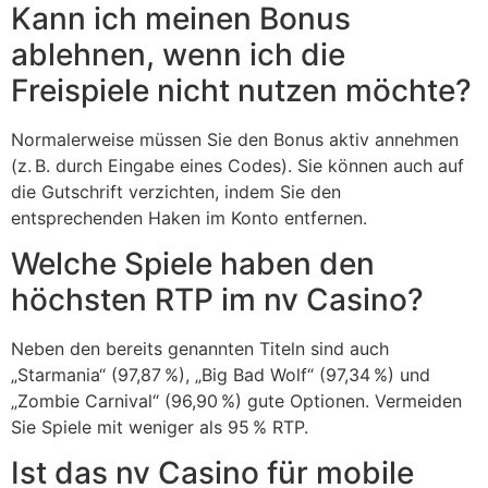
Kann ich meinen Bonus
ablehnen, wenn ich die
Freispiele nicht nutzen möchte?
Normalerweise müssen Sie den Bonus aktiv annehmen
(z. B. durch Eingabe eines Codes). Sie können auch auf
die Gutschrift verzichten, indem Sie den
entsprechenden Haken im Konto entfernen.
Welche Spiele haben den
höchsten RTP im nv Casino?
Neben den bereits genannten Titeln sind auch
„Starmania“ (97,87 %), „Big Bad Wolf“ (97,34 %) und
„Zombie Carnival“ (96,90 %) gute Optionen. Vermeiden
Sie Spiele mit weniger als 95 % RTP.
Ist das nv Casino für mobile