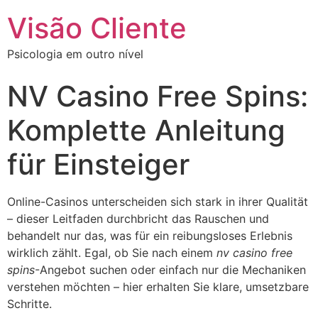
Visão Cliente
Psicologia em outro nível
NV Casino Free Spins:
Komplette Anleitung
für Einsteiger
Online-Casinos unterscheiden sich stark in ihrer Qualität
– dieser Leitfaden durchbricht das Rauschen und
behandelt nur das, was für ein reibungsloses Erlebnis
wirklich zählt. Egal, ob Sie nach einem
nv casino free
spins
-Angebot suchen oder einfach nur die Mechaniken
verstehen möchten – hier erhalten Sie klare, umsetzbare
Schritte.