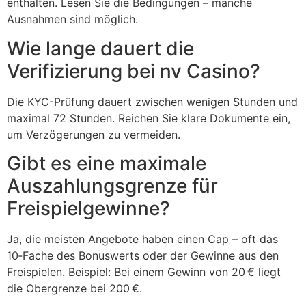
enthalten. Lesen Sie die Bedingungen – manche
Ausnahmen sind möglich.
Wie lange dauert die
Verifizierung bei nv Casino?
Die KYC-Prüfung dauert zwischen wenigen Stunden und
maximal 72 Stunden. Reichen Sie klare Dokumente ein,
um Verzögerungen zu vermeiden.
Gibt es eine maximale
Auszahlungsgrenze für
Freispielgewinne?
Ja, die meisten Angebote haben einen Cap – oft das
10‑Fache des Bonuswerts oder der Gewinne aus den
Freispielen. Beispiel: Bei einem Gewinn von 20 € liegt
die Obergrenze bei 200 €.