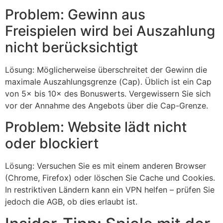
Problem: Gewinn aus
Freispielen wird bei Auszahlung
nicht berücksichtigt
Lösung: Möglicherweise überschreitet der Gewinn die
maximale Auszahlungsgrenze (Cap). Üblich ist ein Cap
von 5× bis 10× des Bonuswerts. Vergewissern Sie sich
vor der Annahme des Angebots über die Cap-Grenze.
Problem: Website lädt nicht
oder blockiert
Lösung: Versuchen Sie es mit einem anderen Browser
(Chrome, Firefox) oder löschen Sie Cache und Cookies.
In restriktiven Ländern kann ein VPN helfen – prüfen Sie
jedoch die AGB, ob dies erlaubt ist.