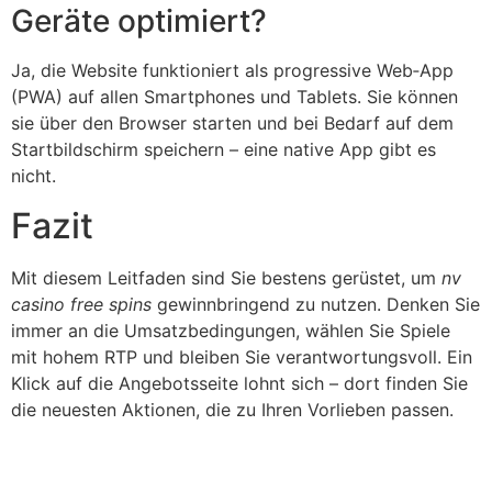
Geräte optimiert?
Ja, die Website funktioniert als progressive Web‑App
(PWA) auf allen Smartphones und Tablets. Sie können
sie über den Browser starten und bei Bedarf auf dem
Startbildschirm speichern – eine native App gibt es
nicht.
Fazit
Mit diesem Leitfaden sind Sie bestens gerüstet, um
nv
casino free spins
gewinnbringend zu nutzen. Denken Sie
immer an die Umsatzbedingungen, wählen Sie Spiele
mit hohem RTP und bleiben Sie verantwortungsvoll. Ein
Klick auf die Angebotsseite lohnt sich – dort finden Sie
die neuesten Aktionen, die zu Ihren Vorlieben passen.