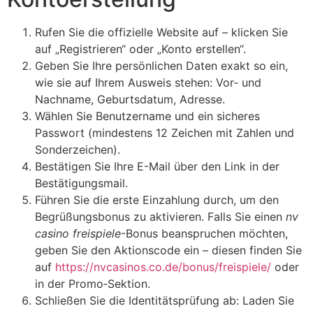
Rufen Sie die offizielle Website auf – klicken Sie
auf „Registrieren“ oder „Konto erstellen“.
Geben Sie Ihre persönlichen Daten exakt so ein,
wie sie auf Ihrem Ausweis stehen: Vor‑ und
Nachname, Geburtsdatum, Adresse.
Wählen Sie Benutzername und ein sicheres
Passwort (mindestens 12 Zeichen mit Zahlen und
Sonderzeichen).
Bestätigen Sie Ihre E-Mail über den Link in der
Bestätigungsmail.
Führen Sie die erste Einzahlung durch, um den
Begrüßungsbonus zu aktivieren. Falls Sie einen
nv
casino freispiele
-Bonus beanspruchen möchten,
geben Sie den Aktionscode ein – diesen finden Sie
auf
https://nvcasinos.co.de/bonus/freispiele/
oder
in der Promo‑Sektion.
Schließen Sie die Identitätsprüfung ab: Laden Sie