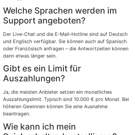
Welche Sprachen werden im
Support angeboten?
Der Live-Chat und die E-Mail-Hotline sind auf Deutsch
und Englisch verfügbar. Sie können auch auf Spanisch
oder Französisch anfragen – die Antwortzeiten können
dann etwas länger sein.
Gibt es ein Limit für
Auszahlungen?
Ja, die meisten Anbieter setzen ein monatliches
Auszahlungslimit. Typisch sind 10.000 € pro Monat. Bei
höheren Gewinnen können Sie eine Ausnahme
beantragen.
Wie kann ich mein