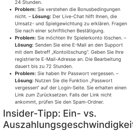
24 Stunden.
Problem:
Sie verstehen die Bonusbedingungen
nicht. –
Lösung:
Der Live-Chat hilft Ihnen, die
Umsatz- und Spielgewichtung zu erklären. Fragen
Sie nach einer schriftlichen Bestätigung.
Problem:
Sie möchten Ihr Spielerkonto löschen. –
Lösung:
Senden Sie eine E-Mail an den Support
mit dem Betreff „Kontolöschung“. Geben Sie Ihre
registrierte E-Mail-Adresse an. Die Bearbeitung
dauert bis zu 72 Stunden.
Problem:
Sie haben Ihr Passwort vergessen. –
Lösung:
Nutzen Sie die Funktion „Passwort
vergessen“ auf der Login-Seite. Sie erhalten einen
Link zum Zurücksetzen. Falls der Link nicht
ankommt, prüfen Sie den Spam-Ordner.
Insider-Tipp: Ein- vs.
Auszahlungsgeschwindigkei