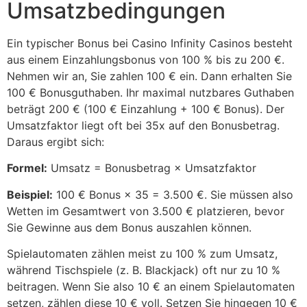
Umsatzbedingungen
Ein typischer Bonus bei Casino Infinity Casinos besteht
aus einem Einzahlungsbonus von 100 % bis zu 200 €.
Nehmen wir an, Sie zahlen 100 € ein. Dann erhalten Sie
100 € Bonusguthaben. Ihr maximal nutzbares Guthaben
beträgt 200 € (100 € Einzahlung + 100 € Bonus). Der
Umsatzfaktor liegt oft bei 35x auf den Bonusbetrag.
Daraus ergibt sich:
Formel:
Umsatz = Bonusbetrag × Umsatzfaktor
Beispiel:
100 € Bonus × 35 = 3.500 €. Sie müssen also
Wetten im Gesamtwert von 3.500 € platzieren, bevor
Sie Gewinne aus dem Bonus auszahlen können.
Spielautomaten zählen meist zu 100 % zum Umsatz,
während Tischspiele (z. B. Blackjack) oft nur zu 10 %
beitragen. Wenn Sie also 10 € an einem Spielautomaten
setzen, zählen diese 10 € voll. Setzen Sie hingegen 10 €