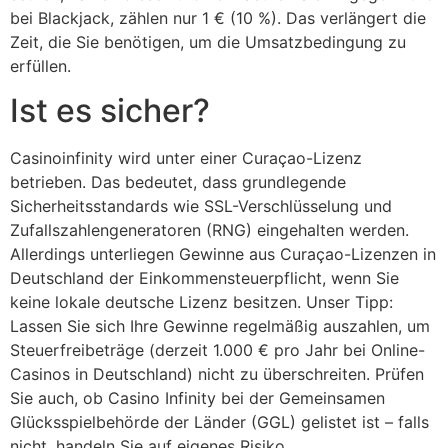
bei Blackjack, zählen nur 1 € (10 %). Das verlängert die
Zeit, die Sie benötigen, um die Umsatzbedingung zu
erfüllen.
Ist es sicher?
Casinoinfinity wird unter einer Curaçao-Lizenz
betrieben. Das bedeutet, dass grundlegende
Sicherheitsstandards wie SSL-Verschlüsselung und
Zufallszahlengeneratoren (RNG) eingehalten werden.
Allerdings unterliegen Gewinne aus Curaçao-Lizenzen in
Deutschland der Einkommensteuerpflicht, wenn Sie
keine lokale deutsche Lizenz besitzen. Unser Tipp:
Lassen Sie sich Ihre Gewinne regelmäßig auszahlen, um
Steuerfreibeträge (derzeit 1.000 € pro Jahr bei Online-
Casinos in Deutschland) nicht zu überschreiten. Prüfen
Sie auch, ob Casino Infinity bei der Gemeinsamen
Glücksspielbehörde der Länder (GGL) gelistet ist – falls
nicht, handeln Sie auf eigenes Risiko.