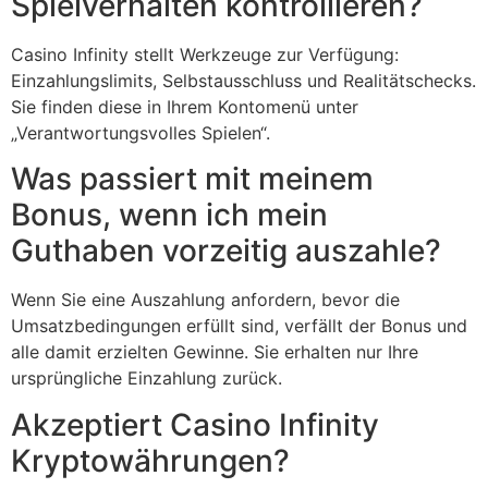
Spielverhalten kontrollieren?
Casino Infinity stellt Werkzeuge zur Verfügung:
Einzahlungslimits, Selbstausschluss und Realitätschecks.
Sie finden diese in Ihrem Kontomenü unter
„Verantwortungsvolles Spielen“.
Was passiert mit meinem
Bonus, wenn ich mein
Guthaben vorzeitig auszahle?
Wenn Sie eine Auszahlung anfordern, bevor die
Umsatzbedingungen erfüllt sind, verfällt der Bonus und
alle damit erzielten Gewinne. Sie erhalten nur Ihre
ursprüngliche Einzahlung zurück.
Akzeptiert Casino Infinity
Kryptowährungen?