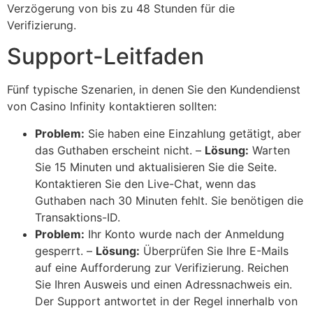
Verzögerung von bis zu 48 Stunden für die
Verifizierung.
Support-Leitfaden
Fünf typische Szenarien, in denen Sie den Kundendienst
von Casino Infinity kontaktieren sollten:
Problem:
Sie haben eine Einzahlung getätigt, aber
das Guthaben erscheint nicht. –
Lösung:
Warten
Sie 15 Minuten und aktualisieren Sie die Seite.
Kontaktieren Sie den Live-Chat, wenn das
Guthaben nach 30 Minuten fehlt. Sie benötigen die
Transaktions-ID.
Problem:
Ihr Konto wurde nach der Anmeldung
gesperrt. –
Lösung:
Überprüfen Sie Ihre E-Mails
auf eine Aufforderung zur Verifizierung. Reichen
Sie Ihren Ausweis und einen Adressnachweis ein.
Der Support antwortet in der Regel innerhalb von