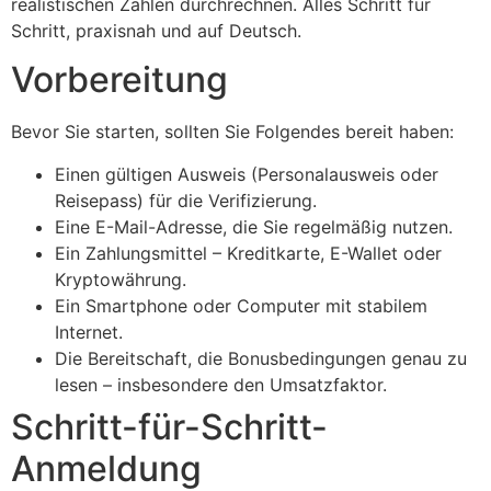
realistischen Zahlen durchrechnen. Alles Schritt für
Schritt, praxisnah und auf Deutsch.
Vorbereitung
Bevor Sie starten, sollten Sie Folgendes bereit haben:
Einen gültigen Ausweis (Personalausweis oder
Reisepass) für die Verifizierung.
Eine E-Mail-Adresse, die Sie regelmäßig nutzen.
Ein Zahlungsmittel – Kreditkarte, E-Wallet oder
Kryptowährung.
Ein Smartphone oder Computer mit stabilem
Internet.
Die Bereitschaft, die Bonusbedingungen genau zu
lesen – insbesondere den Umsatzfaktor.
Schritt-für-Schritt-
Anmeldung