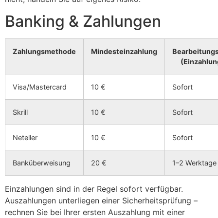
Banking & Zahlungen
Zahlungsmethode
Mindesteinzahlung
Bearbeitungs
(Einzahlun
Visa/Mastercard
10 €
Sofort
Skrill
10 €
Sofort
Neteller
10 €
Sofort
Banküberweisung
20 €
1–2 Werktage
Einzahlungen sind in der Regel sofort verfügbar.
Auszahlungen unterliegen einer Sicherheitsprüfung –
rechnen Sie bei Ihrer ersten Auszahlung mit einer