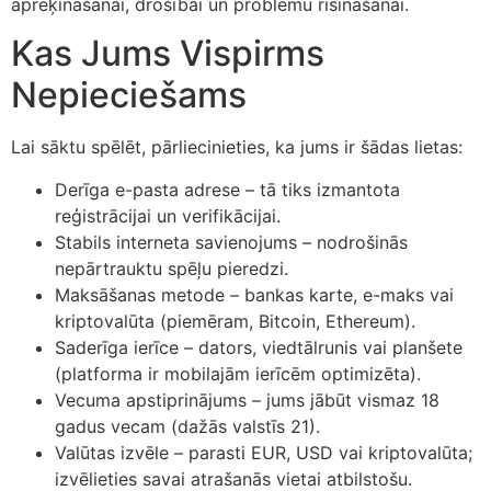
aprēķināšanai, drošībai un problēmu risināšanai.
Kas Jums Vispirms
Nepieciešams
Lai sāktu spēlēt, pārliecinieties, ka jums ir šādas lietas:
Derīga e-pasta adrese – tā tiks izmantota
reģistrācijai un verifikācijai.
Stabils interneta savienojums – nodrošinās
nepārtrauktu spēļu pieredzi.
Maksāšanas metode – bankas karte, e-maks vai
kriptovalūta (piemēram, Bitcoin, Ethereum).
Saderīga ierīce – dators, viedtālrunis vai planšete
(platforma ir mobilajām ierīcēm optimizēta).
Vecuma apstiprinājums – jums jābūt vismaz 18
gadus vecam (dažās valstīs 21).
Valūtas izvēle – parasti EUR, USD vai kriptovalūta;
izvēlieties savai atrašanās vietai atbilstošu.