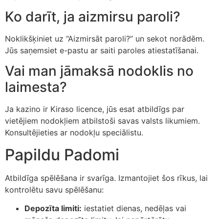
Ko darīt, ja aizmirsu paroli?
Noklikšķiniet uz “Aizmirsāt paroli?” un sekot norādēm.
Jūs saņemsiet e-pastu ar saiti paroles atiestatīšanai.
Vai man jāmaksā nodoklis no
laimesta?
Ja kazino ir Kiraso licence, jūs esat atbildīgs par
vietējiem nodokļiem atbilstoši savas valsts likumiem.
Konsultējieties ar nodokļu speciālistu.
Papildu Padomi
Atbildīga spēlēšana ir svarīga. Izmantojiet šos rīkus, lai
kontrolētu savu spēlēšanu:
Depozīta limiti:
iestatiet dienas, nedēļas vai