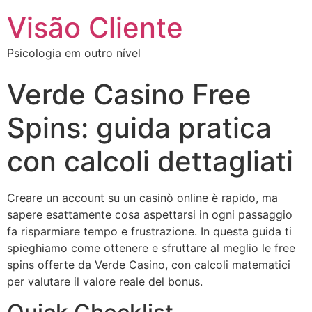
Visão Cliente
Psicologia em outro nível
Verde Casino Free
Spins: guida pratica
con calcoli dettagliati
Creare un account su un casinò online è rapido, ma
sapere esattamente cosa aspettarsi in ogni passaggio
fa risparmiare tempo e frustrazione. In questa guida ti
spieghiamo come ottenere e sfruttare al meglio le free
spins offerte da Verde Casino, con calcoli matematici
per valutare il valore reale del bonus.