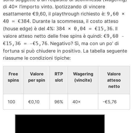
di 40× l’importo vinto. Ipotizzando di vincere
esattamente €9,60, il playthrough richiesto è:
9,60 ×
. Durante la scommessa, il costo atteso
40 = €384
(house edge) è del 4%:
. Il
384 × 0,04 = €15,36
valore atteso netto delle free spins è quindi:
€9,60 -
. Negativo? Sì, ma con un po’ di
€15,36 = -€5,76
fortuna si può chiudere in positivo. La tabella seguente
riassume le condizioni tipiche:
Free
Valore
RTP
Wagering
Valore
spins
per spin
slot
(vincite)
atteso
netto
100
€0,10
96%
40×
-€5,76