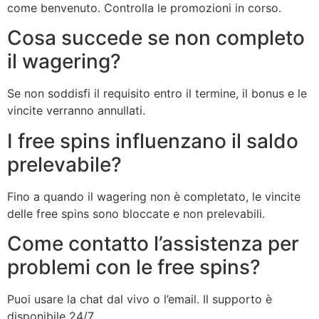
come benvenuto. Controlla le promozioni in corso.
Cosa succede se non completo
il wagering?
Se non soddisfi il requisito entro il termine, il bonus e le
vincite verranno annullati.
I free spins influenzano il saldo
prelevabile?
Fino a quando il wagering non è completato, le vincite
delle free spins sono bloccate e non prelevabili.
Come contatto l’assistenza per
problemi con le free spins?
Puoi usare la chat dal vivo o l’email. Il supporto è
disponibile 24/7.