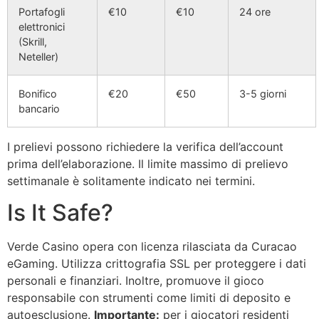
Portafogli
€10
€10
24 ore
elettronici
(Skrill,
Neteller)
Bonifico
€20
€50
3-5 giorni
bancario
I prelievi possono richiedere la verifica dell’account
prima dell’elaborazione. Il limite massimo di prelievo
settimanale è solitamente indicato nei termini.
Is It Safe?
Verde Casino opera con licenza rilasciata da Curacao
eGaming. Utilizza crittografia SSL per proteggere i dati
personali e finanziari. Inoltre, promuove il gioco
responsabile con strumenti come limiti di deposito e
autoesclusione.
Importante:
per i giocatori residenti