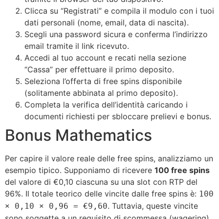
Clicca su “Registrati” e compila il modulo con i tuoi
dati personali (nome, email, data di nascita).
Scegli una password sicura e conferma l’indirizzo
email tramite il link ricevuto.
Accedi al tuo account e recati nella sezione
“Cassa” per effettuare il primo deposito.
Seleziona l’offerta di free spins disponibile
(solitamente abbinata al primo deposito).
Completa la verifica dell’identità caricando i
documenti richiesti per sbloccare prelievi e bonus.
Bonus Mathematics
Per capire il valore reale delle free spins, analizziamo un
esempio tipico. Supponiamo di ricevere
100 free spins
del valore di €0,10 ciascuna su una slot con RTP del
96%. Il totale teorico delle vincite dalle free spins è:
100
. Tuttavia, queste vincite
× 0,10 × 0,96 = €9,60
sono soggette a un requisito di scommessa (wagering)