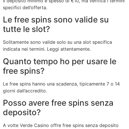
Il deposito minimo è spesso di €10, ma verifica i termini
specifici dell’offerta.
Le free spins sono valide su
tutte le slot?
Solitamente sono valide solo su una slot specifica
indicata nei termini. Leggi attentamente.
Quanto tempo ho per usare le
free spins?
Le free spins hanno una scadenza, tipicamente 7 o 14
giorni dall’accredito.
Posso avere free spins senza
deposito?
A volte Verde Casino offre free spins senza deposito