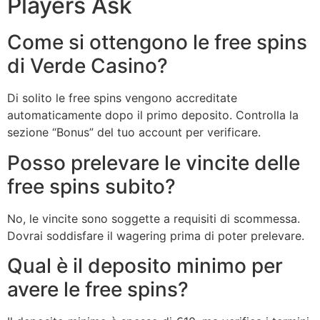
Players Ask
Come si ottengono le free spins
di Verde Casino?
Di solito le free spins vengono accreditate
automaticamente dopo il primo deposito. Controlla la
sezione “Bonus” del tuo account per verificare.
Posso prelevare le vincite delle
free spins subito?
No, le vincite sono soggette a requisiti di scommessa.
Dovrai soddisfare il wagering prima di poter prelevare.
Qual è il deposito minimo per
avere le free spins?