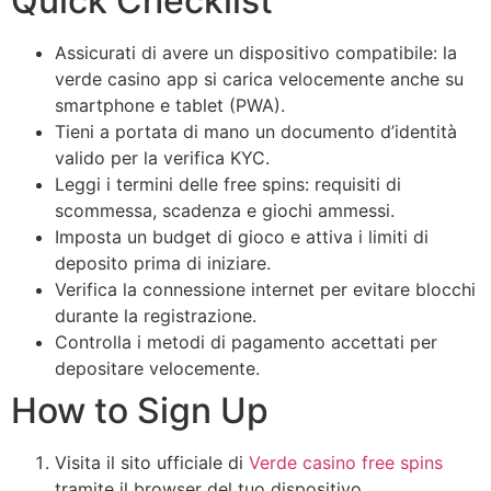
Quick Checklist
Assicurati di avere un dispositivo compatibile: la
verde casino app si carica velocemente anche su
smartphone e tablet (PWA).
Tieni a portata di mano un documento d’identità
valido per la verifica KYC.
Leggi i termini delle free spins: requisiti di
scommessa, scadenza e giochi ammessi.
Imposta un budget di gioco e attiva i limiti di
deposito prima di iniziare.
Verifica la connessione internet per evitare blocchi
durante la registrazione.
Controlla i metodi di pagamento accettati per
depositare velocemente.
How to Sign Up
Visita il sito ufficiale di
Verde casino free spins
tramite il browser del tuo dispositivo.