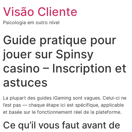
Visão Cliente
Psicologia em outro nível
Guide pratique pour
jouer sur Spinsy
casino – Inscription et
astuces
La plupart des guides iGaming sont vagues. Celui-ci ne
l’est pas — chaque étape ici est spécifique, applicable
et basée sur le fonctionnement réel de la plateforme.
Ce qu’il vous faut avant de