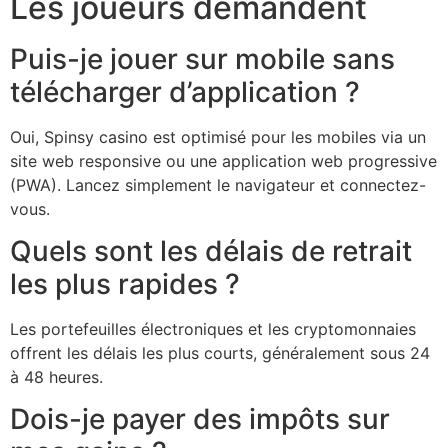
Les joueurs demandent
Puis-je jouer sur mobile sans
télécharger d’application ?
Oui, Spinsy casino est optimisé pour les mobiles via un
site web responsive ou une application web progressive
(PWA). Lancez simplement le navigateur et connectez-
vous.
Quels sont les délais de retrait
les plus rapides ?
Les portefeuilles électroniques et les cryptomonnaies
offrent les délais les plus courts, généralement sous 24
à 48 heures.
Dois-je payer des impôts sur