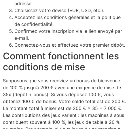
adresse.
Choisissez votre devise (EUR, USD, etc.).
Acceptez les conditions générales et la politique
de confidentialité.
Confirmez votre inscription via le lien envoyé par
e-mail.
Connectez-vous et effectuez votre premier dépôt.
Comment fonctionnent les
conditions de mise
Supposons que vous receviez un bonus de bienvenue
de 100 % jusqu’à 200 € avec une exigence de mise de
35x (dépôt + bonus). Si vous déposez 100 €, vous
obtenez 100 € de bonus. Votre solde total est de 200 €.
Le montant total à miser est de 200 € × 35 = 7 000 €.
Les contributions des jeux varient : les machines à sous
contribuent souvent à 100 %, les jeux de table à 20 %