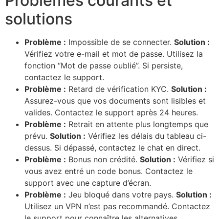
Problèmes courants et
solutions
Problème :
Impossible de se connecter.
Solution :
Vérifiez votre e-mail et mot de passe. Utilisez la
fonction “Mot de passe oublié”. Si persiste,
contactez le support.
Problème :
Retard de vérification KYC.
Solution :
Assurez-vous que vos documents sont lisibles et
valides. Contactez le support après 24 heures.
Problème :
Retrait en attente plus longtemps que
prévu.
Solution :
Vérifiez les délais du tableau ci-
dessus. Si dépassé, contactez le chat en direct.
Problème :
Bonus non crédité.
Solution :
Vérifiez si
vous avez entré un code bonus. Contactez le
support avec une capture d’écran.
Problème :
Jeu bloqué dans votre pays.
Solution :
Utilisez un VPN n’est pas recommandé. Contactez
le support pour connaître les alternatives.