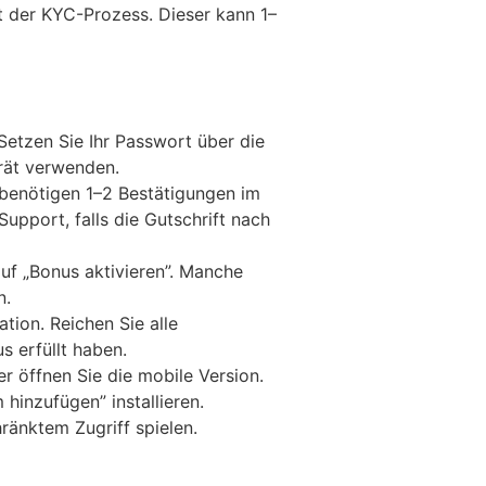
t der KYC-Prozess. Dieser kann 1–
 Setzen Sie Ihr Passwort über die
erät verwenden.
benötigen 1–2 Bestätigungen im
upport, falls die Gutschrift nach
uf „Bonus aktivieren”. Manche
n.
ation. Reichen Sie alle
 erfüllt haben.
 öffnen Sie die mobile Version.
hinzufügen” installieren.
ränktem Zugriff spielen.