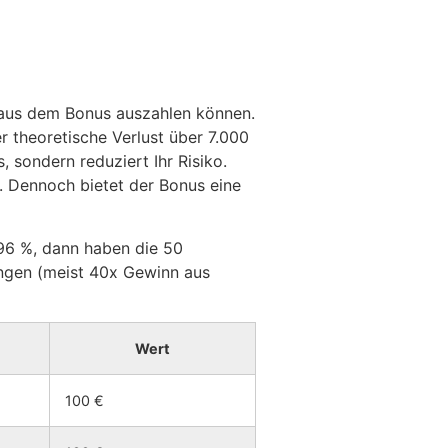
 aus dem Bonus auszahlen können.
r theoretische Verlust über 7.000
 sondern reduziert Ihr Risiko.
. Dennoch bietet der Bonus eine
 96 %, dann haben die 50
ngen (meist 40x Gewinn aus
Wert
100 €