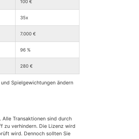
100 €
35x
7.000 €
96 %
280 €
n und Spielgewichtungen ändern
 Alle Transaktionen sind durch
ff zu verhindern. Die Lizenz wird
rüft wird. Dennoch sollten Sie