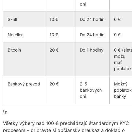
dni
Skrill
10 €
Do 24 hodín
0 €
Neteller
10 €
Do 24 hodín
0 €
Bitcoin
20 €
Do 1 hodiny
0 € (siet
môžu
mať
poplatok
Bankový prevod
20 €
2–5
Možný
bankových
poplatok
dní
banky
\n
Všetky výbery nad 100 € prechádzajú štandardným KYC
procesom – pripravte si občiansky preukaz a doklad o