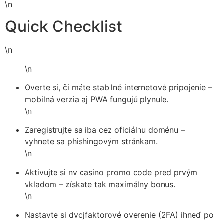
\n
Quick Checklist
\n
\n
Overte si, či máte stabilné internetové pripojenie –
mobilná verzia aj PWA fungujú plynule.
\n
Zaregistrujte sa iba cez oficiálnu doménu –
vyhnete sa phishingovým stránkam.
\n
Aktivujte si nv casino promo code pred prvým
vkladom – získate tak maximálny bonus.
\n
Nastavte si dvojfaktorové overenie (2FA) ihneď po