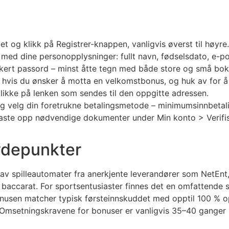
et og klikk på Registrer-knappen, vanligvis øverst til høyre.
et med dine personopplysninger: fullt navn, fødselsdato, e
kert passord – minst åtte tegn med både store og små bokst
hvis du ønsker å motta en velkomstbonus, og huk av for å 
likke på lenken som sendes til den oppgitte adressen.
g og velg din foretrukne betalingsmetode – minimumsinnbeta
 laste opp nødvendige dokumenter under Min konto > Verifis
ydepunkter
g av spilleautomater fra anerkjente leverandører som NetEn
g baccarat. For sportsentusiaster finnes det en omfattend
bonusen matcher typisk førsteinnskuddet med opptil 100 % opp
l. Omsetningskravene for bonuser er vanligvis 35–40 ganger 