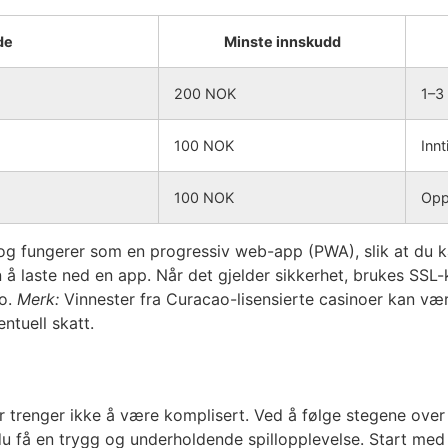
de
Minste innskudd
200 NOK
1–3
100 NOK
Innt
100 NOK
Oppt
og fungerer som en progressiv web-app (PWA), slik at du ka
en å laste ned en app. Når det gjelder sikkerhet, brukes SSL-k
ao.
Merk:
Vinnester fra Curacao-lisensierte casinoer kan være
ntuell skatt.
trenger ikke å være komplisert. Ved å følge stegene over
u få en trygg og underholdende spillopplevelse. Start med en