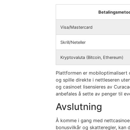
Betalingsmeto
Visa/Mastercard
Skrill/Neteller
Kryptovaluta (Bitcoin, Ethereum)
Plattformen er mobiloptimalisert 
og spille direkte i nettleseren ut
og casinoet lisensieres av Curac
anbefales å sette av penger til eve
Avslutning
Å komme i gang med nettcasinoer 
bonusvilkår og skatteregler, kan d