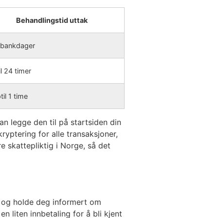
Behandlingstid uttak
 bankdager
il 24 timer
il 1 time
n legge den til på startsiden din
ryptering for alle transaksjoner,
 skattepliktig i Norge, så det
 og holde deg informert om
 liten innbetaling for å bli kjent