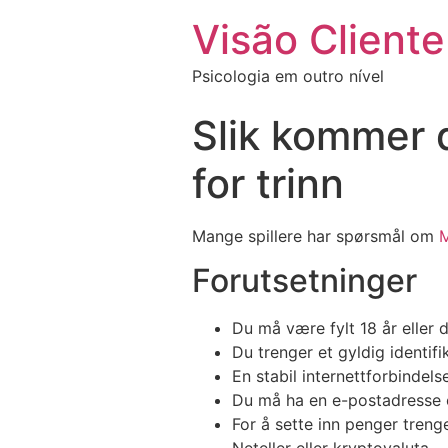
Visão Cliente
Psicologia em outro nível
Slik kommer d
for trinn
Mange spillere har spørsmål om
Forutsetninger
Du må være fylt 18 år eller de
Du trenger et gyldig identifi
En stabil internettforbindel
Du må ha en e-postadresse
For å sette inn penger treng